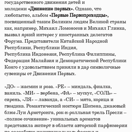
государственного движения детей и
молодежи
«Движение первых».
Однако, что
любопытно, альбом
«Первые Первопроходцы»,
посвященный таким Великим людям Великой страны
как, например, Михаил Ломоносов и Михаил Глинка,
вызвал яркий интерес у иностранных делегатов
Форума. Представители Китайской Народной
Республики, Республики Индия,
Республика Индонезия, Республика Филиппины,
Федерация Малайзия и Демократической Республики
Конго с удовольствием приняли в дар символичные
сувениры от Движения Первых.
«ДО» – жасмин и роза. «РЕ» – миндаль, фиалка,
ваниль. «МИ» – вербена, «ФА» – мускус, «СОЛЬ» –
сирень, «ЛЯ» – лаванда, а «СИ» – мята, корица и
гвоздика. Романтический ноктюрн Шопена, джазовый
блюз Луи Армстронга, рок-н-ролльная трель Пресли –
«полное сочинение» уникальных ароматов
представила эксперт в области авторской парфюмерии