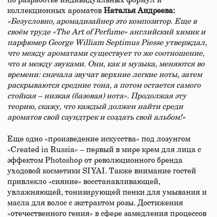
по разработке индивидуальных формул и
коллекционных ароматов
Наталья Андреева:
«Безусловно, аромадизайнер это композитор. Еще в
своём труде «The Art of Perfume» английский химик и
парфюмер George William Septimus Piesse утверждал,
что между ароматами существует то же соотношение,
что и между звуками. Они, как и музыка, меняются во
времени: сначала звучат верхние легкие ноты, затем
раскрываются средние тона, а потом остается самого
стойкая – низкая (базовая) нота». Продолжая эту
теорию, скажу, что каждый должен найти среди
ароматов свой саундтрек и создать свой альбом!»
Еще одно «произведение искусства» под лозунгом
«Сreated in Russia» – первый в мире крем для лица с
эффектом Photoshop от революционного бренда
уходовой косметики SIYAI. Также внимание гостей
привлекло «сияние» восстанавливающей,
увлажняющей, тонизирующей пенки для умывания и
масла для волос с экстрактом розы. Достижения
«отечественного гения» в сфере замедления процессов