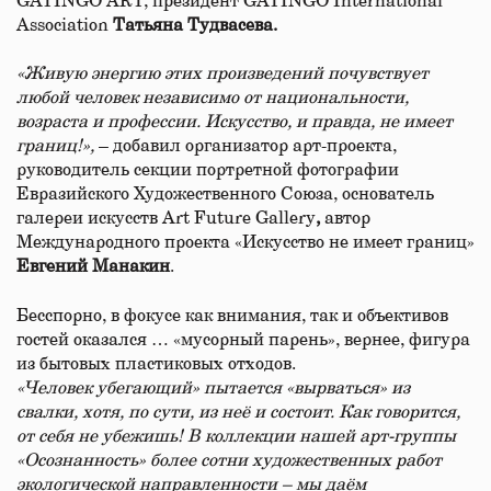
GATINGO ART, президент GATINGO International
Association
Татьяна Тудвасева.
«Живую энергию этих произведений почувствует
любой человек независимо от национальности,
возраста и профессии. Искусство, и правда, не имеет
границ!»,
– добавил организатор арт-проекта,
руководитель секции портретной фотографии
Евразийского Художественного Союза, основатель
галереи искусств Art Future Gallery
,
автор
Международного проекта «Искусство не имеет границ»
Евгений Манакин
.
Бесспорно, в фокусе как внимания, так и объективов
гостей оказался … «мусорный парень», вернее, фигура
из бытовых пластиковых отходов.
«Человек убегающий» пытается «вырваться» из
свалки, хотя, по сути, из неё и состоит. Как говорится,
от себя не убежишь! В коллекции нашей арт-группы
«Осознанность» более сотни художественных работ
экологической направленности – мы даём