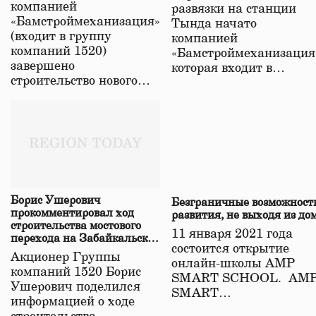
компанией
развязки на станции
«Бамстроймеханизация»
Тында начато
(входит в группу
компанией
компаний 1520)
«Бамстроймеханизация
завершено
которая входит в…
строительство нового…
Борис Ушерович
Безграничные возможност
прокомментировал ход
развития, не выходя из до
строительства мостового
11 января 2021 года
перехода на Забайкальской
состоится открытие
железной дороге
Акционер Группы
онлайн-школы АМР
компаний 1520 Борис
SMART SCHOOL. АМ
Ушерович поделился
SMART…
информацией о ходе