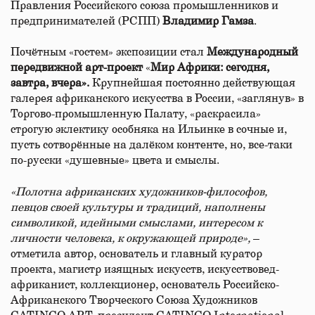
Правления Российского союза промышленников и
предпринимателей (РСПП)
Владимир Гамза
.
Почётным «гостем» экспозиции стал
Международный
передвижной арт-проект
«
Мир Африки: сегодня,
завтра, вчера».
Крупнейшая постоянно действующая
галерея африканского искусства в России, «заглянув» в
Торгово-промышленную Палату, «раскрасила»
строгую эклектику особняка на Ильинке в сочные и,
пусть сотворённые на далёком контенте, но, все-таки
по-русски «душевные» цвета и смыслы.
«Полотна африканских художников-философов,
певцов своей культуры и традиций, наполнены
символикой, идейными смыслами, интересом к
личности человека, к окружающей природе»,
–
отметила автор, основатель и главный куратор
проекта, магистр изящных искусств, искусствовед-
африканист, коллекционер, основатель Российско-
Африканского Творческого Союза Художников