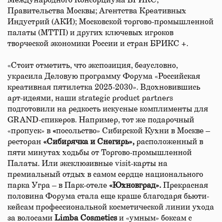
Международного Консорциума БРИКС;
Правительства Москвы; Агентства Креативных
Индустрий (АКИ); Московской торгово-промышленной
палаты (МТТП) и других ключевых игроков
творческой экономики России и стран БРИКС +.
«Стоит отметить, что экспозиция, безусловно,
украсила Деловую программу Форума «Российская
креативная пятилетка 2025-2030». Вдохновившись
арт-идеями, наши strategic product partners
подготовили на редкость искусные комплименты для
GRAND-спикеров. Например, тот же подарочный
«пропуск» в
«
посольство» Сибирской Кухни в Москве –
ресторан
«Сибирячка и Снегирь»,
расположенный в
пяти минутах ходьбы от Торгово-промышленной
Палаты. Или эксклюзивные visit-карты на
премиальный отдых в самом сердце национального
парка Угра – в Парк-отеле
«Юхновград».
Прекрасная
половина Форума стала еще краше благодаря бьюти-
кейсам профессиональной косметической линии ухода
за волосами
Limba Cosmetics
и «умным» боксам с