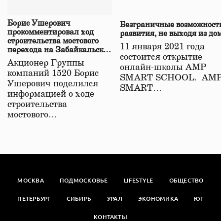
Борис Ушерович
Безграничные возможност
прокомментировал ход
развития, не выходя из до
строительства мостового
11 января 2021 года
перехода на Забайкальской
состоится открытие
железной дороге
Акционер Группы
онлайн-школы АМР
компаний 1520 Борис
SMART SCHOOL. АМ
Ушерович поделился
SMART…
информацией о ходе
строительства
мостового…
МОСКВА
ПОДМОСКОВЬЕ
LIFESTYLE
ОБЩЕСТВО
ПЕТЕРБУРГ
СИБИРЬ
УРАЛ
ЭКОНОМИКА
ЮГ
КОНТАКТЫ