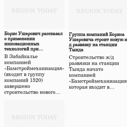
Борис Ушерович рассказал
Группа компаний Бориса
о применении
Ушеровича строит новую ж
инновационных
д развязку на станции
технологий при
Тында
строительстве нового моста
В Забайкалье
Строительство ж/д
в Забайкалье
компанией
развязки на станции
«Бамстроймеханизация»
Тында начато
(входит в группу
компанией
компаний 1520)
«Бамстроймеханизация
завершено
которая входит в…
строительство нового…