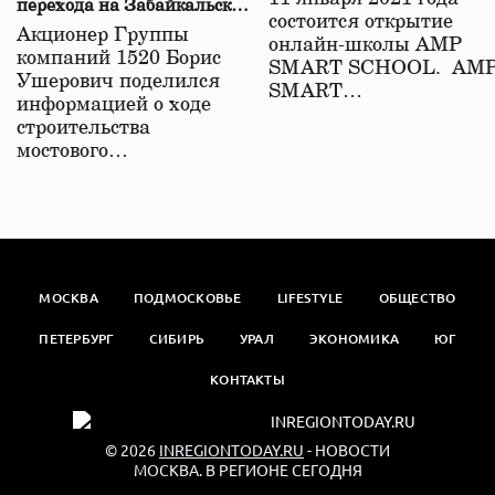
перехода на Забайкальской
состоится открытие
железной дороге
Акционер Группы
онлайн-школы АМР
компаний 1520 Борис
SMART SCHOOL. АМ
Ушерович поделился
SMART…
информацией о ходе
строительства
мостового…
МОСКВА
ПОДМОСКОВЬЕ
LIFESTYLE
ОБЩЕСТВО
ПЕТЕРБУРГ
СИБИРЬ
УРАЛ
ЭКОНОМИКА
ЮГ
КОНТАКТЫ
© 2026
INREGIONTODAY.RU
- НОВОСТИ
МОСКВА. В РЕГИОНЕ СЕГОДНЯ