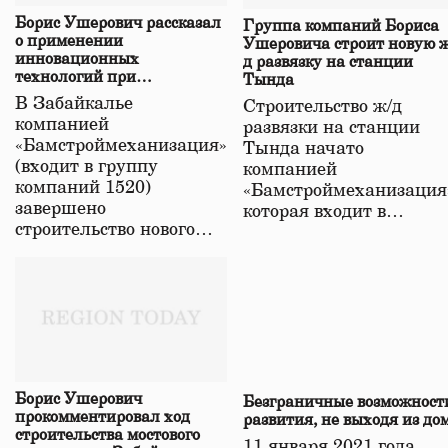
Борис Ушерович рассказал
Группа компаний Бориса
о применении
Ушеровича строит новую ж
инновационных
д развязку на станции
технологий при
Тында
строительстве нового моста
В Забайкалье
Строительство ж/д
в Забайкалье
компанией
развязки на станции
«Бамстроймеханизация»
Тында начато
(входит в группу
компанией
компаний 1520)
«Бамстроймеханизация
завершено
которая входит в…
строительство нового…
Борис Ушерович
Безграничные возможност
прокомментировал ход
развития, не выходя из до
строительства мостового
11 января 2021 года