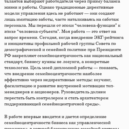
талантов выбирают работодателя через призму баланса
жизни и работы. Однако традиционные директивные
модели управления здесь не работают — они создают
лишь имитацию заботы, часто наталкиваясь на саботаж
персонала. Мы перешли от эпохи “человека-функции” к
эпохе “человека-субъекта”. Моя работа — это ответ на
запрос времени. Сегодня, когда внедрение ЭКГ-рейтинга
и инициативы профильной рабочей группы Совета по
демографической и семейной политике при Президенте
РФ закрепляют семейноцентричность как национальный
стандарт, бизнесу нужны не лозунги, а конкретные
технологии. Цель моей дипломной работы — показать,
что внедрение семейноцентричности наиболее
эффективно через недирективные методы: коучинг,
фасилитацию и развитие внутренней мотивации топ-
менеджеров и акционеров. Руководитель должен
перестать быть контролером и стать архитектором
поддерживающей семейноцентричной среды».
В работе впервые вводится и дается определение
семейноцентричности бизнеса как управленческой
парадигмы, в которой благополучие семейной системы