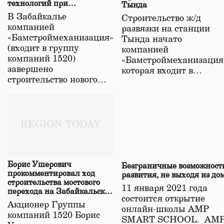
технологий при
Тында
строительстве нового моста
В Забайкалье
Строительство ж/д
в Забайкалье
компанией
развязки на станции
«Бамстроймеханизация»
Тында начато
(входит в группу
компанией
компаний 1520)
«Бамстроймеханизация
завершено
которая входит в…
строительство нового…
Борис Ушерович
Безграничные возможност
прокомментировал ход
развития, не выходя из до
строительства мостового
11 января 2021 года
перехода на Забайкальской
состоится открытие
железной дороге
Акционер Группы
онлайн-школы АМР
компаний 1520 Борис
SMART SCHOOL. АМ