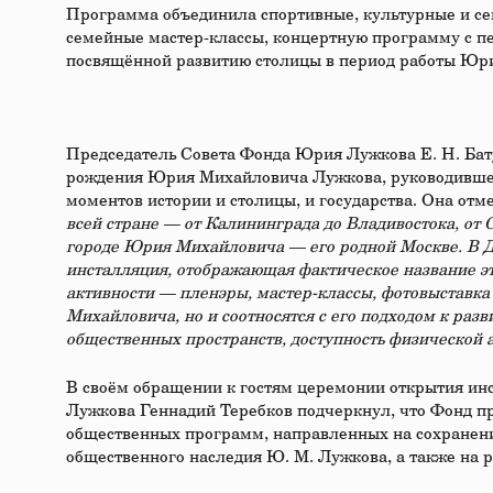
Программа объединила спортивные, культурные и сем
семейные мастер-классы, концертную программу с пе
посвящённой развитию столицы в период работы Юри
Председатель Совета Фонда Юрия Лужкова Е. Н. Батур
рождения Юрия Михайловича Лужкова, руководившег
моментов истории и столицы, и государства. Она отме
всей стране — от Калининграда до Владивостока, от 
городе Юрия Михайловича — его родной Москве. В Д
инсталляция, отображающая фактическое название эт
активности — пленэры, мастер-классы, фотовыставка
Михайловича, но и соотносятся с его подходом к разв
общественных пространств, доступность физической
В своём обращении к гостям церемонии открытия ин
Лужкова Геннадий Теребков подчеркнул, что Фонд п
общественных программ, направленных на сохранени
общественного наследия Ю. М. Лужкова, а также на 