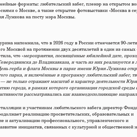
ейные форматы: любительский забег, пленэр на открытом во
снями о Москве, а также открытие фотовыставки «Москва в се
я Лужкова на посту мэра Москвы.
ина напомнила, что в 2026 году в России отмечается 90-лети
о Москвой на протяжении двух десятилетий в один из самых
тила, что «
мероприятия, посвящённые юбилейной дате, прохо
Северодвинска до Владикавказа, и часть из них реализуется в
ень герба и флага Москвы в парке имени Юрия Лужкова отк
ого парка, и включённые в программу любительский забег, т
 — не только отражают масштаб и характер деятельности Юри
итию города, в рамках которого организация городской среды 
 активности рассматривались как взаимодополняющие направ
сталляции и участникам любительского забега директор Фон
родолжает реализацию просветительских, образовательных и
е и актуализацию профессионального, управленческого и
развитие инициатив, связанных с культурной и общественной 