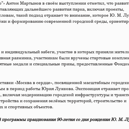
» Антон Мартынов в своём выступлении отметил, что развит
ставляющих дальнейшего развития парка, включая проекты,
ловам, такой подход отражает то внимание, которое Ю. М. Л
дёжи и формированию современной городской среды, ориенти
и индивидуальный забеги, участие в которых приняли жител
тивная разминка, участникам были вручены стартовые комплек
ятные медали и специальные призы, предоставленные Фонд
ставки «Москва в сердце», посвященной масштабным городск
ым в период работы Юрия Лужкова. Экспозиция отражает пр
в, включая модернизацию городской инфраструктуры и транс
ройства и сохранения зелёных территорий, строительство и
х и спортивных объектов.
 программы празднования 90-летия со дня рождения Ю. М. Л