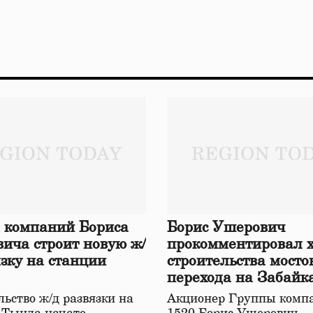
 компаний Бориса
Борис Ушерович
ича строит новую ж/
прокомментировал 
язку на станции
строительства мосто
перехода на Забайк
железной дороге
ьство ж/д развязки на
Акционер Группы комп