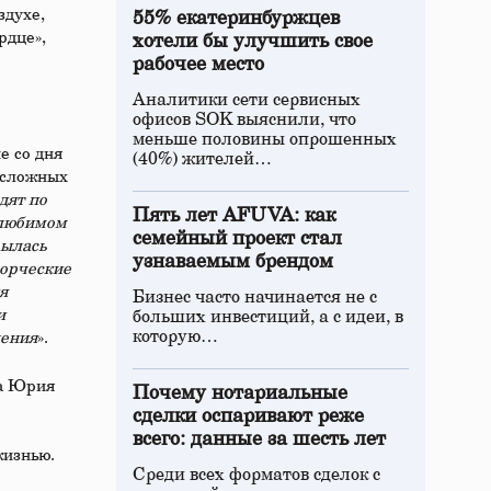
здухе,
55% екатеринбуржцев
рдце»,
хотели бы улучшить свое
рабочее место
Аналитики сети сервисных
офисов SOK выяснили, что
меньше половины опрошенных
е со дня
(40%) жителей…
 сложных
дят по
Пять лет AFUVA: как
 любимом
семейный проект стал
рылась
узнаваемым брендом
ворческие
я
Бизнес часто начинается не с
и
больших инвестиций, а с идеи, в
которую…
ления
».
да Юрия
Почему нотариальные
сделки оспаривают реже
всего: данные за шесть лет
жизнью.
Среди всех форматов сделок с