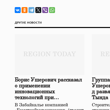
ДРУГИЕ НОВОСТИ
Борис Ушерович рассказал
Группа
о применении
Ушеров
инновационных
д разв
технологий при
Тында
строительстве нового моста
В Забайкалье компанией
Строител
в Забайкалье