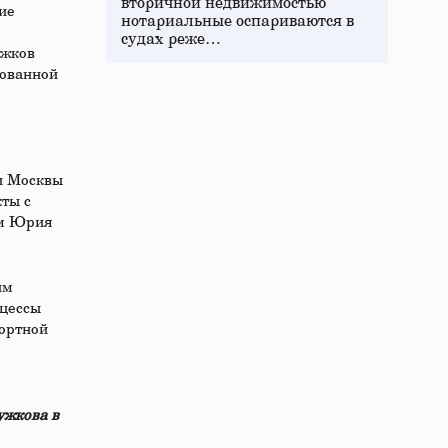
вторичной недвижимостью
ие
нотариальные оспариваются в
судах реже…
ужков
рованной
и Москвы
ты с
ом Юрия
им
оцессы
портной
ужкова в