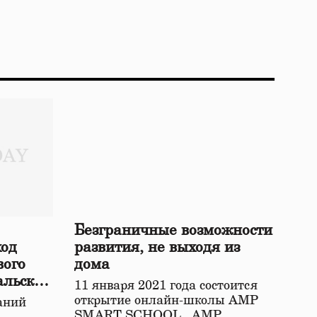
Безграничные возможности
ход
развития, не выходя из
вого
дома
альской
11 января 2021 года состоится
открытие онлайн-школы АМР
аний
SMART SCHOOL. АМР