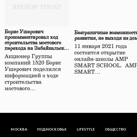
Борис Ушерович
Безграничные возможност
прокомментировал ход
развития, не выходя из до
строительства мостового
11 января 2021 года
перехода на Забайкальской
состоится открытие
железной дороге
Акционер Группы
онлайн-школы АМР
компаний 1520 Борис
SMART SCHOOL. АМ
Ушерович поделился
SMART…
информацией о ходе
строительства
мостового…
МОСКВА
ПОДМОСКОВЬЕ
LIFESTYLE
ОБЩЕСТВО