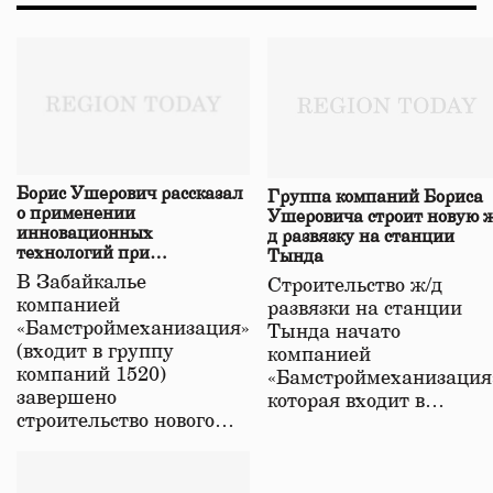
Борис Ушерович рассказал
Группа компаний Бориса
о применении
Ушеровича строит новую ж
инновационных
д развязку на станции
технологий при
Тында
строительстве нового моста
В Забайкалье
Строительство ж/д
в Забайкалье
компанией
развязки на станции
«Бамстроймеханизация»
Тында начато
(входит в группу
компанией
компаний 1520)
«Бамстроймеханизация
завершено
которая входит в…
строительство нового…