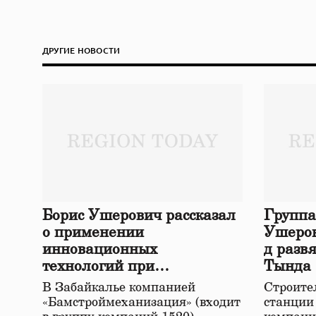
ДРУГИЕ НОВОСТИ
Борис Ушерович рассказал
Группа
о применении
Ушеров
инновационных
д разв
технологий при
Тында
строительстве нового моста
В Забайкалье компанией
Строител
в Забайкалье
«Бамстроймеханизация» (входит
станции