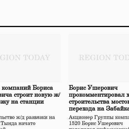
 компаний Бориса
Борис Ушерович
ича строит новую ж/
прокомментировал 
язку на станции
строительства мосто
перехода на Забайк
железной дороге
ьство ж/д развязки на
Акционер Группы комп
 Тында начато
1520 Борис Ушерович