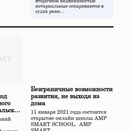
вторичной недвижимостью
нотариальные оспариваются в
судах реже…
Безграничные возможности
ход
развития, не выходя из
вого
дома
альской
11 января 2021 года состоится
открытие онлайн-школы АМР
аний
SMART SCHOOL. АМР
SMART…