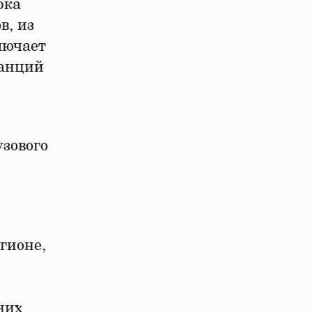
рка
в, из
лючает
танций
узового
гионе,
них