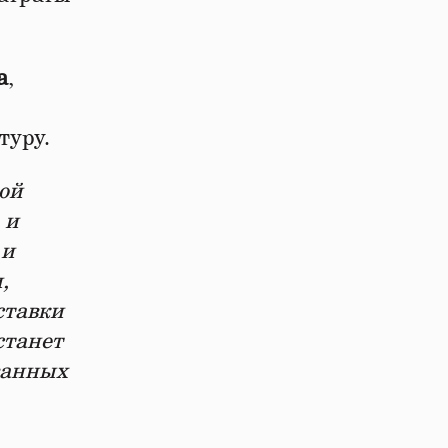
а
,
туру.
ой
 и
 и
,
ставки
станет
ванных