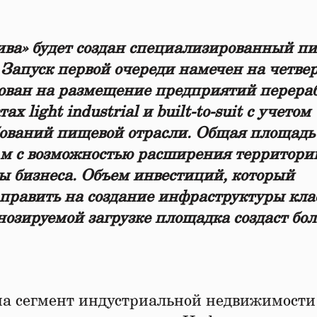
ива» будет создан специализированный п
. Запуск первой очереди намечен на четве
рован на размещение предприятий перера
 light industrial и built-to-suit с учетом
бований пищевой отрасли. Общая площадь
в. м с возможностью расширения территори
оны бизнеса. Объем инвестиций, который
править на создание инфраструктуры кла
нозируемой загрузке площадка создаст бол
на сегмент индустриальной недвижимост