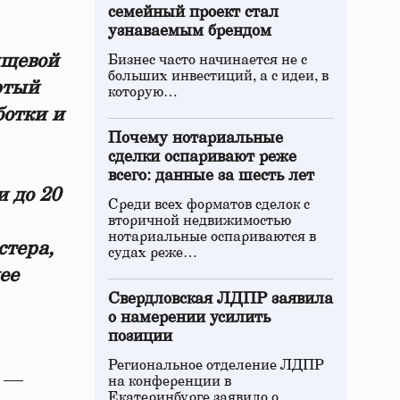
семейный проект стал
узнаваемым брендом
ищевой
Бизнес часто начинается не с
больших инвестиций, а с идеи, в
ртый
которую…
ботки и
Почему нотариальные
сделки оспаривают реже
всего: данные за шесть лет
и до 20
Среди всех форматов сделок с
вторичной недвижимостью
нотариальные оспариваются в
стера,
судах реже…
ее
Свердловская ЛДПР заявила
о намерении усилить
позиции
Региональное отделение ЛДПР
и —
на конференции в
Екатеринбурге заявило о