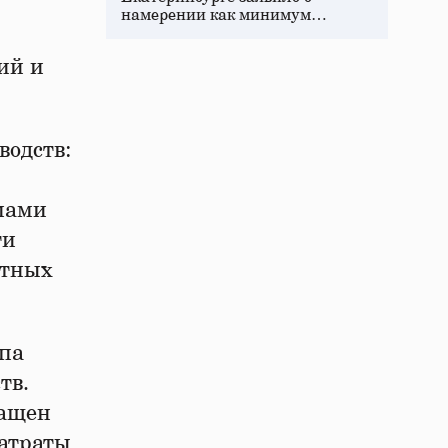
намерении как минимум…
ий и
водств:
мами
ти
итных
упа
тв.
ращен
затраты