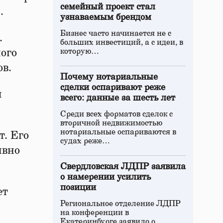
семейный проект стал
й
.
узнаваемым брендом
Бизнес часто начинается не с
.
больших инвестиций, а с идеи, в
ого
которую…
в.
Почему нотариальные
сделки оспаривают реже
я
всего: данные за шесть лет
Среди всех форматов сделок с
вторичной недвижимостью
нотариальные оспариваются в
т. Его
судах реже…
ивно
Свердловская ЛДПР заявила
о намерении усилить
позиции
ет
Региональное отделение ЛДПР
на конференции в
Екатеринбурге заявило о