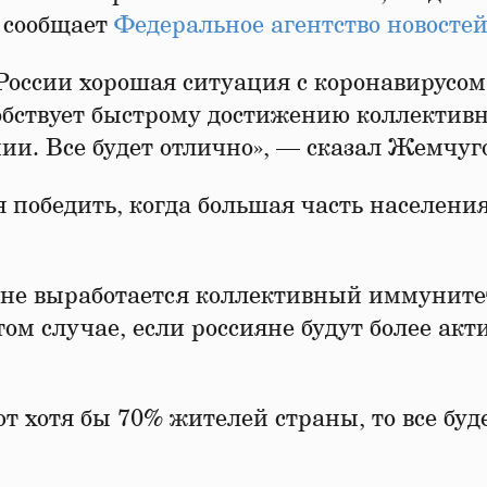
м сообщает
Федеральное агентство новосте
России хорошая ситуация с коронавирусом
обствует быстрому достижению коллективн
и. Все будет отлично», — сказал Жемчуго
я победить, когда большая часть населени
а не выработается коллективный иммуните
том случае, если россияне будут более акт
т хотя бы 70% жителей страны, то все буд