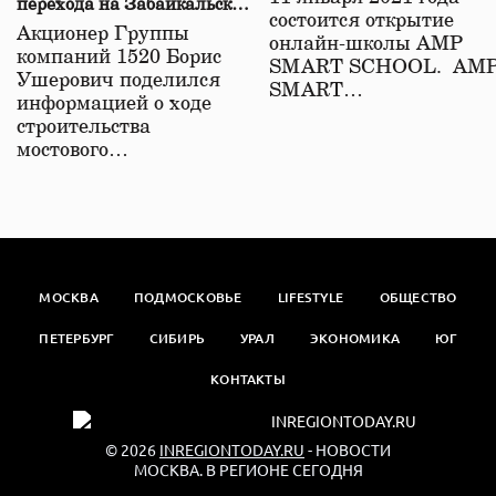
перехода на Забайкальской
состоится открытие
железной дороге
Акционер Группы
онлайн-школы АМР
компаний 1520 Борис
SMART SCHOOL. АМ
Ушерович поделился
SMART…
информацией о ходе
строительства
мостового…
МОСКВА
ПОДМОСКОВЬЕ
LIFESTYLE
ОБЩЕСТВО
ПЕТЕРБУРГ
СИБИРЬ
УРАЛ
ЭКОНОМИКА
ЮГ
КОНТАКТЫ
© 2026
INREGIONTODAY.RU
- НОВОСТИ
МОСКВА. В РЕГИОНЕ СЕГОДНЯ