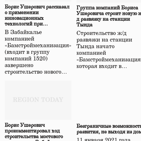
Борис Ушерович рассказал
Группа компаний Бориса
о применении
Ушеровича строит новую ж
инновационных
д развязку на станции
технологий при
Тында
строительстве нового моста
В Забайкалье
Строительство ж/д
в Забайкалье
компанией
развязки на станции
«Бамстроймеханизация»
Тында начато
(входит в группу
компанией
компаний 1520)
«Бамстроймеханизация
завершено
которая входит в…
строительство нового…
Борис Ушерович
Безграничные возможност
прокомментировал ход
развития, не выходя из до
строительства мостового
11 января 2021 года