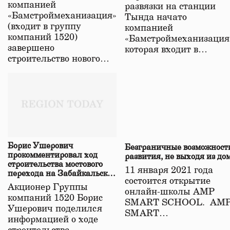
компанией
развязки на станции
«Бамстроймеханизация»
Тында начато
(входит в группу
компанией
компаний 1520)
«Бамстроймеханизация
завершено
которая входит в…
строительство нового…
Борис Ушерович
Безграничные возможност
прокомментировал ход
развития, не выходя из до
строительства мостового
11 января 2021 года
перехода на Забайкальской
состоится открытие
железной дороге
Акционер Группы
онлайн-школы АМР
компаний 1520 Борис
SMART SCHOOL. АМ
Ушерович поделился
SMART…
информацией о ходе