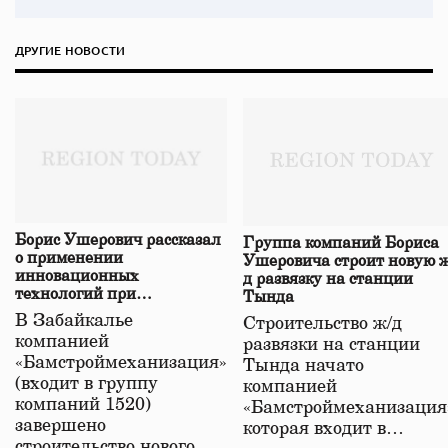
ДРУГИЕ НОВОСТИ
Борис Ушерович рассказал
Группа компаний Бориса
о применении
Ушеровича строит новую ж
инновационных
д развязку на станции
технологий при
Тында
строительстве нового моста
В Забайкалье
Строительство ж/д
в Забайкалье
компанией
развязки на станции
«Бамстроймеханизация»
Тында начато
(входит в группу
компанией
компаний 1520)
«Бамстроймеханизация
завершено
которая входит в…
строительство нового…