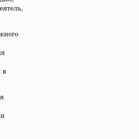
еятель,
жного
ля
 в
ся
 и