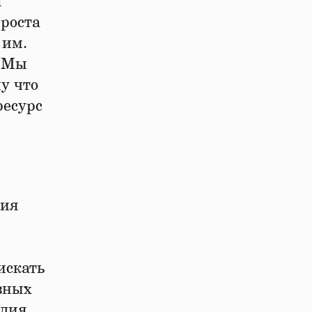
я
 роста
 им.
. Мы
у что
ресурс
рия
искать
вных
дия,