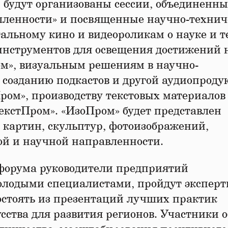
ы будут организованы сессии, объединенны
шленности» и посвященные научно-технич
льному кино и видеороликам о науке и т
нструментов для освещения достижений 
ом», визуальным решениям в научно-
 созданию подкастов и другой аудиопроду
ом», производству текстовых материалов
кстПром». «ИзоПром» будет представлен
 картин, скульптур, фотоизображений,
ой и научной направленности.
форума руководители предприятий
олодыми специалистами, пройдут экспер
 состоять из презентаций лучших практик
ства для развития регионов. Участники о