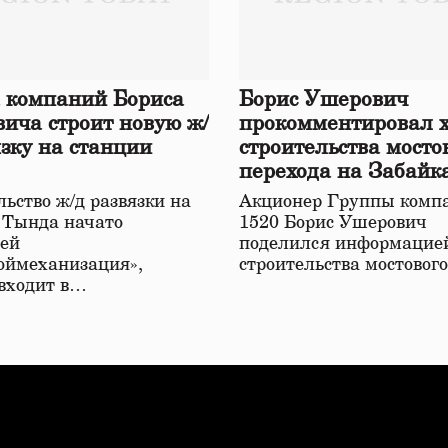
 компаний Бориса
Борис Ушерович
ича строит новую ж/
прокомментировал 
язку на станции
строительства мосто
перехода на Забайк
железной дороге
ьство ж/д развязки на
Акционер Группы комп
 Тында начато
1520 Борис Ушерович
ей
поделился информацией
оймеханизация»,
строительства мостовог
 входит в…