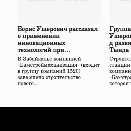
Борис Ушерович рассказал
Группа
о применении
Ушеров
инновационных
д разв
технологий при
Тында
строительстве нового моста
В Забайкалье компанией
Строител
в Забайкалье
«Бамстроймеханизация» (входит
станции
в группу компаний 1520)
компани
завершено строительство
«Бамстр
нового…
которая