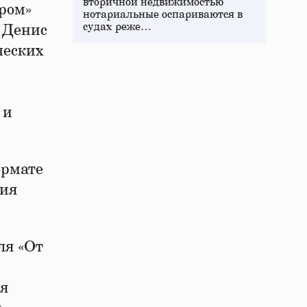
вторичной недвижимостью
ром»
нотариальные оспариваются в
судах реже…
 Денис
ческих
 и
ормате
тия
ля «От
ля