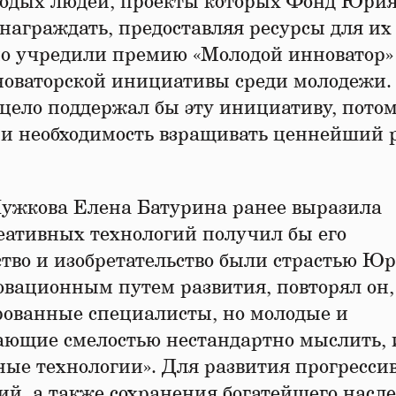
лодых людей, проекты которых Фонд Юри
награждать, предоставляя ресурсы для их
тно учредили премию «Молодой инноватор»
новаторской инициативы среди молодежи
ело поддержал бы эту инициативу, потом
 и необходимость взращивать ценнейший 
ужкова Елена Батурина ранее выразила
реативных технологий получил бы его
ство и изобретательство были страстью Ю
вационным путем развития, повторял он,
ованные специалисты, но молодые и
ающие смелостью нестандартно мыслить, 
ные технологии». Для развития прогресси
й, а также сохранения богатейшего насле