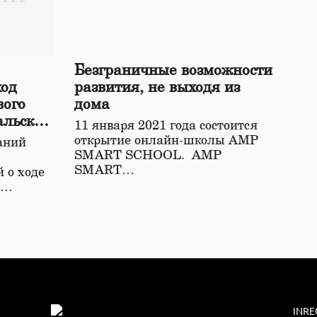
Безграничные возможности
ход
развития, не выходя из
вого
дома
альской
11 января 2021 года состоится
открытие онлайн-школы АМР
аний
SMART SCHOOL. АМР
SMART…
 о ходе
о…