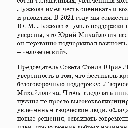
сотен талантливых, увлеченных мо
Лужкова имел честь оценивать и воз
и развития. В 2021 году мы совмес
Ю. М. Лужкова с целью поддержки 
уверены, что Юрий Михайлович всец
он неустанно подчеркивал важность
– человеческий».
Председатель Совета Фонда Юрия Л
уверенность в том, что фестиваль к
безоговорочную поддержку: «Творче
Михайловича. Чтобы следовать инно
нужны не просто высококвалифицир
увлеченные творческие люди, облад
новые решения, осваивать современ
идей, продолжения добрых начинани