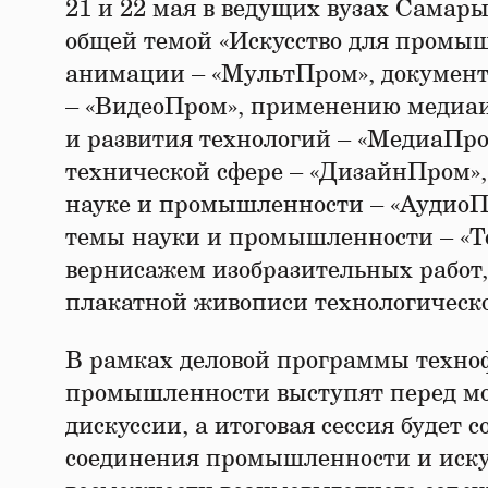
21 и 22 мая в ведущих вузах Самар
общей темой «Искусство для промы
анимации – «МультПром», документа
– «ВидеоПром», применению медиаи
и развития технологий – «МедиаПр
технической сфере – «ДизайнПром»,
науке и промышленности – «АудиоПр
темы науки и промышленности – «Те
вернисажем изобразительных работ,
плакатной живописи технологическ
В рамках деловой программы техно
промышленности выступят перед м
дискуссии, а итоговая сессия будет
соединения промышленности и искус