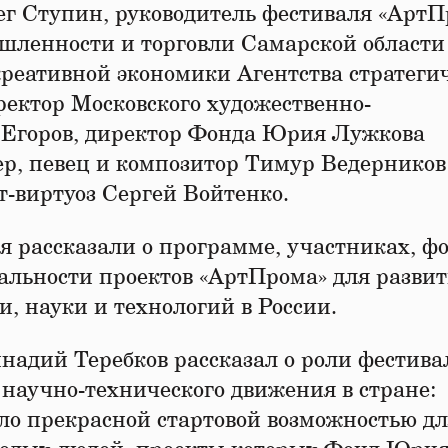
г Ступин, руководитель фестиваля «АртП
шленности и торговли Самарской области
креативной экономики Агентства стратеги
ректор Московского художественно-
 Егоров, директор Фонда Юрия Лужкова
ер, певец и композитор Тимур Ведерников
т-виртуоз Сергей Войтенко.
 рассказали о программе, участниках, ф
уальности проектов «АртПрома» для разви
и, науки и технологий в России.
адий Теребков рассказал о роли фестива
 научно-технического движения в стране:
ало прекрасной стартовой возможностью д