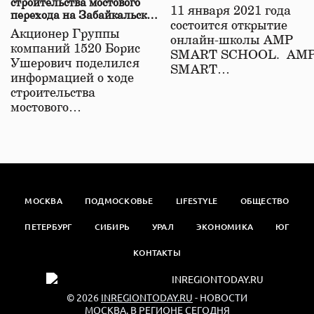
строительства мостового
11 января 2021 года
перехода на Забайкальской
состоится открытие
железной дороге
Акционер Группы
онлайн-школы АМР
компаний 1520 Борис
SMART SCHOOL. АМ
Ушерович поделился
SMART…
информацией о ходе
строительства
мостового…
МОСКВА
ПОДМОСКОВЬЕ
LIFESTYLE
ОБЩЕСТВО
ПЕТЕРБУРГ
СИБИРЬ
УРАЛ
ЭКОНОМИКА
ЮГ
КОНТАКТЫ
© 2026
INREGIONTODAY.RU
- НОВОСТИ
МОСКВА. В РЕГИОНЕ СЕГОДНЯ