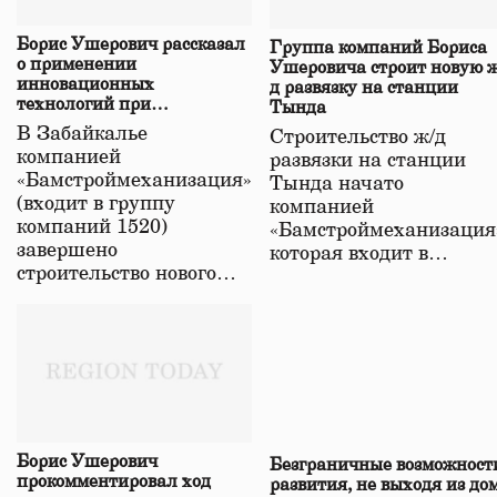
Борис Ушерович рассказал
Группа компаний Бориса
о применении
Ушеровича строит новую ж
инновационных
д развязку на станции
технологий при
Тында
строительстве нового моста
В Забайкалье
Строительство ж/д
в Забайкалье
компанией
развязки на станции
«Бамстроймеханизация»
Тында начато
(входит в группу
компанией
компаний 1520)
«Бамстроймеханизация
завершено
которая входит в…
строительство нового…
Борис Ушерович
Безграничные возможност
прокомментировал ход
развития, не выходя из до