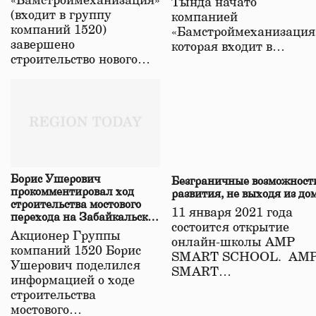
«Бамстроймеханизация»
Тында начато
(входит в группу
компанией
компаний 1520)
«Бамстроймеханизация
завершено
которая входит в…
строительство нового…
Борис Ушерович
Безграничные возможност
прокомментировал ход
развития, не выходя из до
строительства мостового
11 января 2021 года
перехода на Забайкальской
состоится открытие
железной дороге
Акционер Группы
онлайн-школы АМР
компаний 1520 Борис
SMART SCHOOL. АМ
Ушерович поделился
SMART…
информацией о ходе
строительства
мостового…