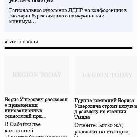
усилить позиции
Региональное отделение ЛДПР на конференции в
Екатеринбурге заявило о намерении как
минимум…
ДРУГИЕ НОВОСТИ
Борис Ушерович рассказал
Группа компаний Бориса
о применении
Ушеровича строит новую ж
инновационных
д развязку на станции
технологий при
Тында
строительстве нового моста
В Забайкалье
Строительство ж/д
в Забайкалье
компанией
развязки на станции