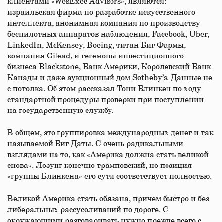
клиентами «WesExec Advisors», являются:
израильская фирма по разработке искусственного
интеллекта, анонимная компания по производству
беспилотных аппаратов наблюдения, Facebook, Uber,
LinkedIn, McKensey, Boeing, титан Биг Фармы,
компания Gilead, и гегемоны инвестиционного
бизнеса Blackstone, Банк Америки, Королевский Банк
Канады и даже аукционный дом Sotheby’s. Данные не
с потолка. Об этом рассказал Тони Блинкен по ходу
стандартной процедуры проверки при поступлении
на государственную службу.
В общем, это группировка международных денег и так
называемой Биг Даты. С очень радикальными
взглядами на то, как «Америка должна стать великой
снова». Лозунг конечно трамповский, но позиция
«группы Блинкена» его сути соответствует полностью.
Великой Америка стать обязана, причем быстро и без
либеральных рассусоливаний по дороге. С
окружающими разговаривать нужно прежде всего с