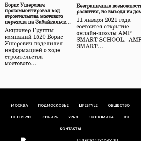
Борис Ушерович
Безграничные возможност
прокомментировал ход
развития, не выходя из до
строительства мостового
11 января 2021 года
перехода на Забайкальской
состоится открытие
железной дороге
Акционер Группы
онлайн-школы АМР
компаний 1520 Борис
SMART SCHOOL. АМ
Ушерович поделился
SMART…
информацией о ходе
строительства
мостового…
МОСКВА
ПОДМОСКОВЬЕ
LIFESTYLE
ОБЩЕСТВО
ПЕТЕРБУРГ
СИБИРЬ
УРАЛ
ЭКОНОМИКА
ЮГ
КОНТАКТЫ