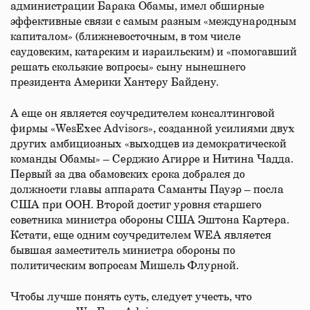
администрации Барака Обамы, имел обширные
эффективные связи с самым разным «международным
капиталом» (ближневосточным, в том числе
саудовским, катарским и израильским) и «помогавший
решать скользкие вопросы» сыну нынешнего
президента Америки Хантеру Байдену.
А еще он является соучредителем консалтинговой
фирмы «WesExec Advisors», созданной усилиями двух
других амбициозных «выходцев из демократической
команды Обамы» – Серджио Агирре и Нитина Чадда.
Первый за два обамовских срока добрался до
должности главы аппарата Саманты Пауэр – посла
США при ООН. Второй достиг уровня старшего
советника министра обороны США Эштона Картера.
Кстати, еще одним соучредителем WEA является
бывшая заместитель министра обороны по
политическим вопросам Мишель Флурной.
Чтобы лучше понять суть, следует учесть, что