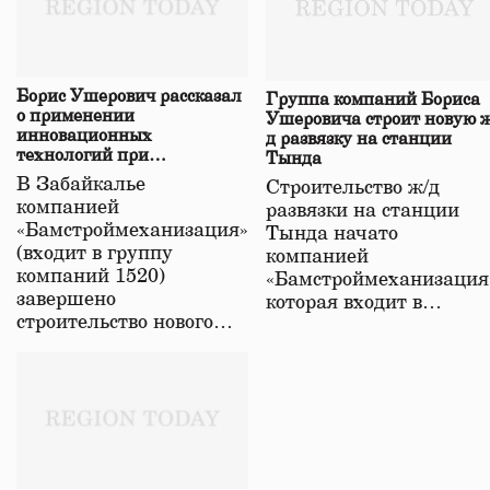
Борис Ушерович рассказал
Группа компаний Бориса
о применении
Ушеровича строит новую ж
инновационных
д развязку на станции
технологий при
Тында
строительстве нового моста
В Забайкалье
Строительство ж/д
в Забайкалье
компанией
развязки на станции
«Бамстроймеханизация»
Тында начато
(входит в группу
компанией
компаний 1520)
«Бамстроймеханизация
завершено
которая входит в…
строительство нового…