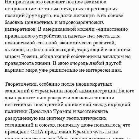
На практике это означает полное взаимное
непризнание не только исходных переговорных
позиций друг друга, но даже лежащих в их основе
базовых ценностных и мировоззренческих
императивов. В американской модели «единственно
правильного устройства планеты» нет места для
независимой, сильной, экономически развитой,
активно, и с большой выгодой, торгующей с внешним
миром России, обладающей собственным взглядом на
праведность жизни. В свою очередь любой другой
вариант мира уже решительно не интересен нам.
Теоретически, особенно после неоднократных
заявлений о стремлении новой администрации Белого
дома решительно разгрести авгиевы конюшни
негативных последствий ошибочной международной
политики Дональда Трампа и восстановить
разрушенную им систему геополитических
соглашений и союзов, поначалу даже показалось, что
президент США предложил Кремлю чуть ли не
полную перезагрузку. Мол, начнем с чистого листа, а