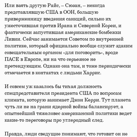
Или взять другую Райс, – Сюзан, – некогда
представлявшую США в ООН, большую
приверженницу введения санкций, сильно их
ужесточившая против Ирана и Северной Кореи, и
фактически запустившая американские бомбежки
Ливии. Сейчас занимается Советом по внутренней
политике, который официально вообще служит эдаким
совещательным органом «для поговорить», вроде
ПАСЕ в Европе, ни на что серьезное не
претендующим. Однако она там, и тоже периодически
отмечается в контактах с людьми Харрис.
И совсем уж казалось бы тихая должность
спецпредставителя президента США по вопросам
климата, которую занимает Джон Керри. Тут планета
чуть ли не на грани ядерной войны балансирует, а
опытнейший тяжеловес американской политики ведет
какие-то переговоры про углеродный след.
Правда, люди сведущие понимают, что готовит он не