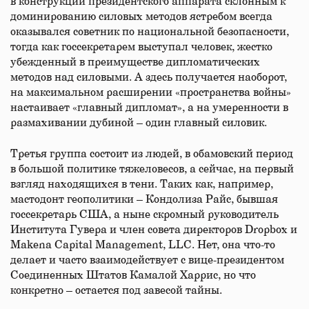
в конструкции президентского аппарата склонным к
доминированию силовых методов ястребом всегда
оказывался советник по национальной безопасности,
тогда как госсекретарем выступал человек, жестко
убежденный в преимуществе дипломатических
методов над силовыми. А здесь получается наоборот,
на максимальном расширении «пространства войны»
настаивает «главный дипломат», а на умеренности в
размахивании дубиной – один главный силовик.
Третья группа состоит из людей, в обамовский период
в большой политике тяжеловесов, а сейчас, на первый
взгляд находящихся в тени. Таких как, например,
мастодонт геополитики – Кондолиза Райс, бывшая
госсекретарь США, а ныне скромный руководитель
Института Гувера и член совета директоров Dropbox и
Makena Capital Management, LLC. Нет, она что-то
делает и часто взаимодействует с вице-президентом
Соединенных Штатов Камалой Харрис, но что
конкретно – остается под завесой тайны.