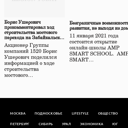
Борис Ушерович
Безграничные возможност
прокомментировал ход
развития, не выходя из до
строительства мостового
11 января 2021 года
перехода на Забайкальской
состоится открытие
железной дороге
Акционер Группы
онлайн-школы АМР
компаний 1520 Борис
SMART SCHOOL. АМ
Ушерович поделился
SMART…
информацией о ходе
строительства
мостового…
МОСКВА
ПОДМОСКОВЬЕ
LIFESTYLE
ОБЩЕСТВО
ПЕТЕРБУРГ
СИБИРЬ
УРАЛ
ЭКОНОМИКА
ЮГ