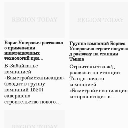
Борис Ушерович рассказал
Группа компаний Бориса
о применении
Ушеровича строит новую ж
инновационных
д развязку на станции
технологий при
Тында
строительстве нового моста
В Забайкалье
Строительство ж/д
в Забайкалье
компанией
развязки на станции
«Бамстроймеханизация»
Тында начато
(входит в группу
компанией
компаний 1520)
«Бамстроймеханизация
завершено
которая входит в…
строительство нового…