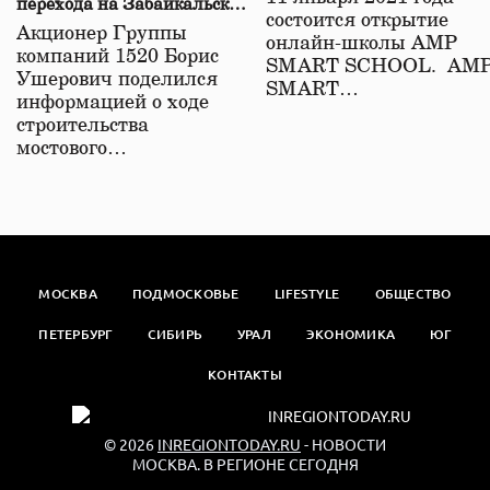
перехода на Забайкальской
состоится открытие
железной дороге
Акционер Группы
онлайн-школы АМР
компаний 1520 Борис
SMART SCHOOL. АМ
Ушерович поделился
SMART…
информацией о ходе
строительства
мостового…
МОСКВА
ПОДМОСКОВЬЕ
LIFESTYLE
ОБЩЕСТВО
ПЕТЕРБУРГ
СИБИРЬ
УРАЛ
ЭКОНОМИКА
ЮГ
КОНТАКТЫ
© 2026
INREGIONTODAY.RU
- НОВОСТИ
МОСКВА. В РЕГИОНЕ СЕГОДНЯ