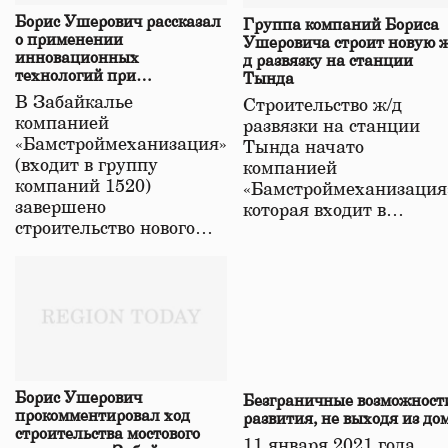
Борис Ушерович рассказал
Группа компаний Бориса
о применении
Ушеровича строит новую ж
инновационных
д развязку на станции
технологий при
Тында
строительстве нового моста
В Забайкалье
Строительство ж/д
в Забайкалье
компанией
развязки на станции
«Бамстроймеханизация»
Тында начато
(входит в группу
компанией
компаний 1520)
«Бамстроймеханизация
завершено
которая входит в…
строительство нового…
Борис Ушерович
Безграничные возможност
прокомментировал ход
развития, не выходя из до
строительства мостового
11 января 2021 года