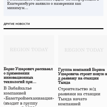
Екатеринбурге заявило о намерении как
минимум…
ДРУГИЕ НОВОСТИ
Борис Ушерович рассказал
Группа компаний Бориса
о применении
Ушеровича строит новую ж
инновационных
д развязку на станции
технологий при
Тында
строительстве нового моста
В Забайкалье
Строительство ж/д
в Забайкалье
компанией
развязки на станции
«Бамстроймеханизация»
Тында начато
(входит в группу
компанией