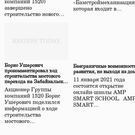
компаний 1520)
«Бамстроймеханизация
завершено
которая входит в…
строительство нового…
Борис Ушерович
Безграничные возможност
прокомментировал ход
развития, не выходя из до
строительства мостового
11 января 2021 года
перехода на Забайкальской
состоится открытие
железной дороге
Акционер Группы
онлайн-школы АМР
компаний 1520 Борис
SMART SCHOOL. АМ
Ушерович поделился
SMART…
информацией о ходе
строительства
мостового…