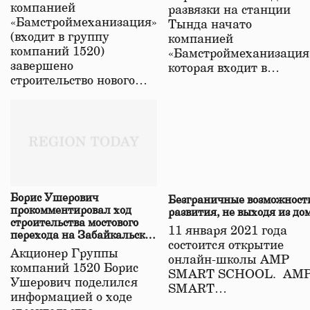
в Забайкалье
компанией
развязки на станции
«Бамстроймеханизация»
Тында начато
(входит в группу
компанией
компаний 1520)
«Бамстроймеханизация
завершено
которая входит в…
строительство нового…
Борис Ушерович
Безграничные возможност
прокомментировал ход
развития, не выходя из до
строительства мостового
11 января 2021 года
перехода на Забайкальской
состоится открытие
железной дороге
Акционер Группы
онлайн-школы АМР
компаний 1520 Борис
SMART SCHOOL. АМ
Ушерович поделился
SMART…
информацией о ходе