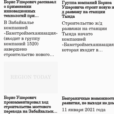
Борис Ушерович рассказал
Группа компаний Бориса
о применении
Ушеровича строит новую ж
инновационных
д развязку на станции
технологий при
Тында
строительстве нового моста
В Забайкалье
Строительство ж/д
в Забайкалье
компанией
развязки на станции
«Бамстроймеханизация»
Тында начато
(входит в группу
компанией
компаний 1520)
«Бамстроймеханизация
завершено
которая входит в…
строительство нового…
Борис Ушерович
Безграничные возможност
прокомментировал ход
развития, не выходя из до
строительства мостового
11 января 2021 года
перехода на Забайкальской