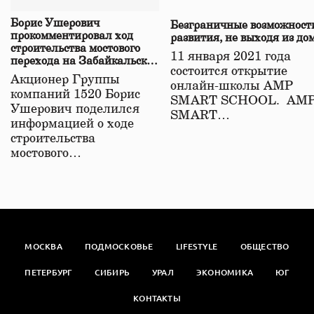
Борис Ушерович
Безграничные возможност
прокомментировал ход
развития, не выходя из до
строительства мостового
11 января 2021 года
перехода на Забайкальской
состоится открытие
железной дороге
Акционер Группы
онлайн-школы АМР
компаний 1520 Борис
SMART SCHOOL. АМ
Ушерович поделился
SMART…
информацией о ходе
строительства
мостового…
МОСКВА
ПОДМОСКОВЬЕ
LIFESTYLE
ОБЩЕСТВО
ПЕТЕРБУРГ
СИБИРЬ
УРАЛ
ЭКОНОМИКА
ЮГ
КОНТАКТЫ