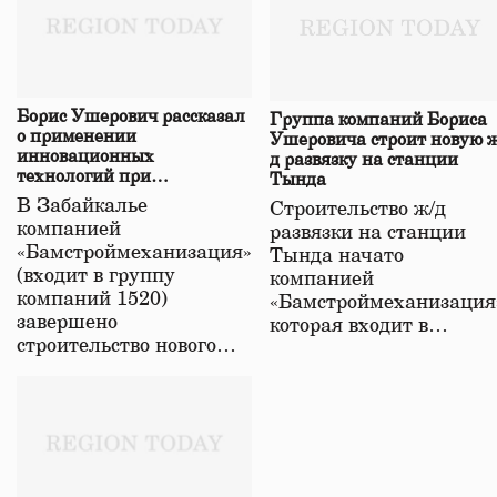
Борис Ушерович рассказал
Группа компаний Бориса
о применении
Ушеровича строит новую ж
инновационных
д развязку на станции
технологий при
Тында
строительстве нового моста
В Забайкалье
Строительство ж/д
в Забайкалье
компанией
развязки на станции
«Бамстроймеханизация»
Тында начато
(входит в группу
компанией
компаний 1520)
«Бамстроймеханизация
завершено
которая входит в…
строительство нового…