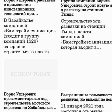
Борис Ушерович рассказал
Группа компаний Бориса
о применении
Ушеровича строит новую ж
инновационных
д развязку на станции
технологий при
Тында
строительстве нового моста
В Забайкалье
Строительство ж/д
в Забайкалье
компанией
развязки на станции
«Бамстроймеханизация»
Тында начато
(входит в группу
компанией
компаний 1520)
«Бамстроймеханизация
завершено
которая входит в…
строительство нового…
Борис Ушерович
Безграничные возможност
прокомментировал ход
развития, не выходя из до
строительства мостового
11 января 2021 года
перехода на Забайкальской
состоится открытие