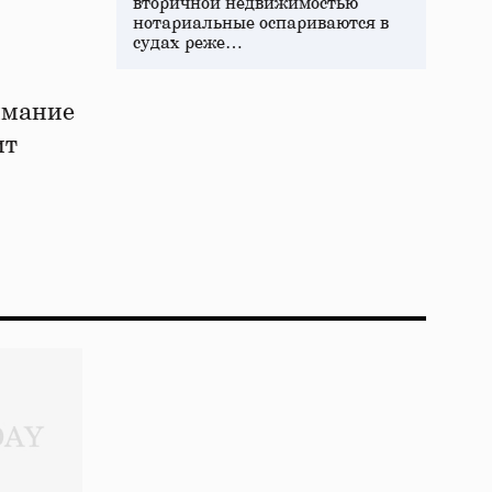
вторичной недвижимостью
нотариальные оспариваются в
судах реже…
имание
ит