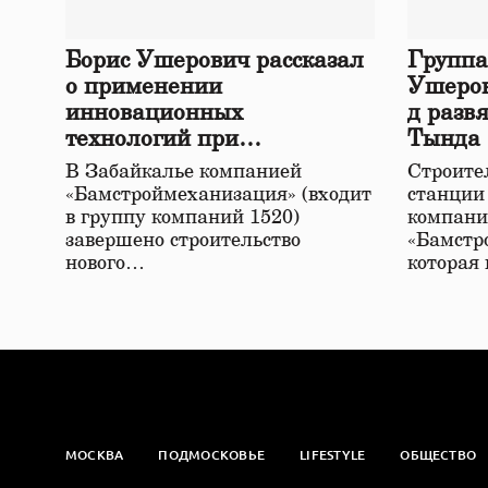
Борис Ушерович рассказал
Группа
о применении
Ушеров
инновационных
д разв
технологий при
Тында
строительстве нового моста
В Забайкалье компанией
Строител
в Забайкалье
«Бамстроймеханизация» (входит
станции
в группу компаний 1520)
компани
завершено строительство
«Бамстр
нового…
которая
МОСКВА
ПОДМОСКОВЬЕ
LIFESTYLE
ОБЩЕСТВО