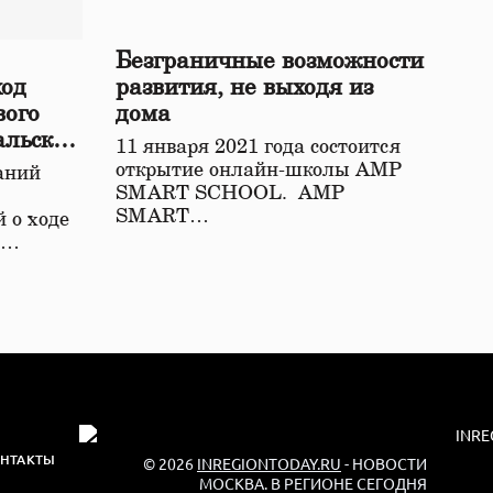
Безграничные возможности
ход
развития, не выходя из
вого
дома
альской
11 января 2021 года состоится
открытие онлайн-школы АМР
аний
SMART SCHOOL. АМР
SMART…
 о ходе
о…
НТАКТЫ
© 2026
INREGIONTODAY.RU
- НОВОСТИ
МОСКВА. В РЕГИОНЕ СЕГОДНЯ