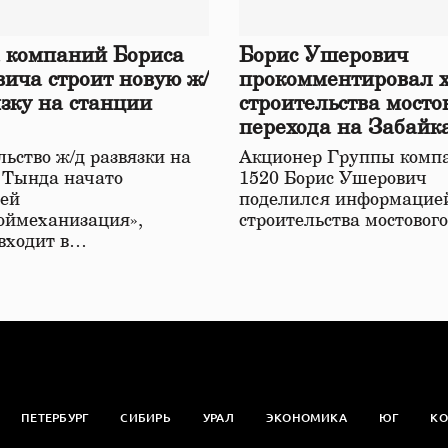
 компаний Бориса
Борис Ушерович
ича строит новую ж/
прокомментировал 
язку на станции
строительства мосто
перехода на Забайк
железной дороге
ьство ж/д развязки на
Акционер Группы комп
 Тында начато
1520 Борис Ушерович
ей
поделился информацией
оймеханизация»,
строительства мостовог
 входит в…
ПЕТЕРБУРГ
СИБИРЬ
УРАЛ
ЭКОНОМИКА
ЮГ
КО