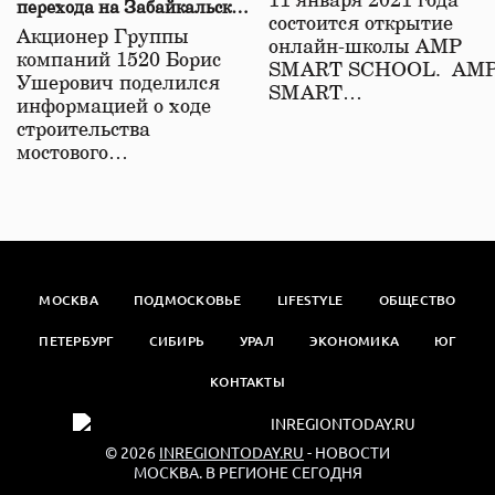
11 января 2021 года
перехода на Забайкальской
состоится открытие
железной дороге
Акционер Группы
онлайн-школы АМР
компаний 1520 Борис
SMART SCHOOL. АМ
Ушерович поделился
SMART…
информацией о ходе
строительства
мостового…
МОСКВА
ПОДМОСКОВЬЕ
LIFESTYLE
ОБЩЕСТВО
ПЕТЕРБУРГ
СИБИРЬ
УРАЛ
ЭКОНОМИКА
ЮГ
КОНТАКТЫ
© 2026
INREGIONTODAY.RU
- НОВОСТИ
МОСКВА. В РЕГИОНЕ СЕГОДНЯ