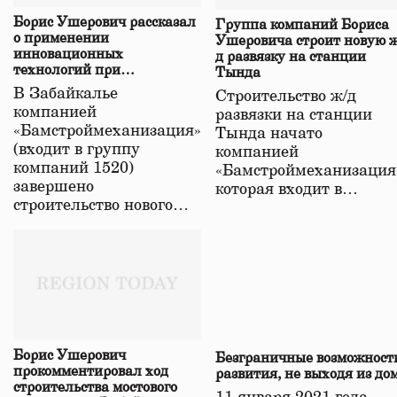
Борис Ушерович рассказал
Группа компаний Бориса
о применении
Ушеровича строит новую ж
инновационных
д развязку на станции
технологий при
Тында
строительстве нового моста
В Забайкалье
Строительство ж/д
в Забайкалье
компанией
развязки на станции
«Бамстроймеханизация»
Тында начато
(входит в группу
компанией
компаний 1520)
«Бамстроймеханизация
завершено
которая входит в…
строительство нового…
Борис Ушерович
Безграничные возможност
прокомментировал ход
развития, не выходя из до
строительства мостового