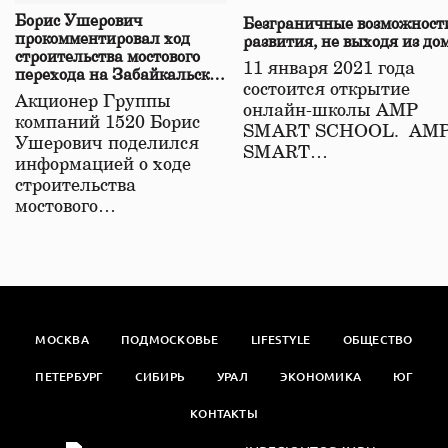
Борис Ушерович
Безграничные возможност
прокомментировал ход
развития, не выходя из до
строительства мостового
11 января 2021 года
перехода на Забайкальской
состоится открытие
железной дороге
Акционер Группы
онлайн-школы АМР
компаний 1520 Борис
SMART SCHOOL. АМ
Ушерович поделился
SMART…
информацией о ходе
строительства
мостового…
МОСКВА
ПОДМОСКОВЬЕ
LIFESTYLE
ОБЩЕСТВО
ПЕТЕРБУРГ
СИБИРЬ
УРАЛ
ЭКОНОМИКА
ЮГ
КОНТАКТЫ