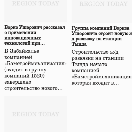
Борис Ушерович рассказал
Группа компаний Бориса
о применении
Ушеровича строит новую ж
инновационных
д развязку на станции
технологий при
Тында
строительстве нового моста
В Забайкалье
Строительство ж/д
в Забайкалье
компанией
развязки на станции
«Бамстроймеханизация»
Тында начато
(входит в группу
компанией
компаний 1520)
«Бамстроймеханизация
завершено
которая входит в…
строительство нового…