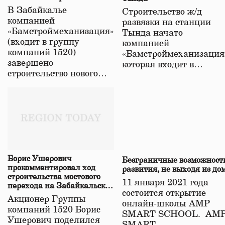
строительстве нового моста
В Забайкалье
Строительство ж/д
в Забайкалье
компанией
развязки на станции
«Бамстроймеханизация»
Тында начато
(входит в группу
компанией
компаний 1520)
«Бамстроймеханизация
завершено
которая входит в…
строительство нового…
Борис Ушерович
Безграничные возможност
прокомментировал ход
развития, не выходя из до
строительства мостового
11 января 2021 года
перехода на Забайкальской
состоится открытие
железной дороге
Акционер Группы
онлайн-школы АМР
компаний 1520 Борис
SMART SCHOOL. АМ
Ушерович поделился