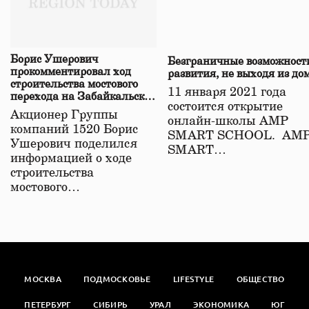
Борис Ушерович
Безграничные возможност
прокомментировал ход
развития, не выходя из до
строительства мостового
11 января 2021 года
перехода на Забайкальской
состоится открытие
железной дороге
Акционер Группы
онлайн-школы АМР
компаний 1520 Борис
SMART SCHOOL. АМ
Ушерович поделился
SMART…
информацией о ходе
строительства
мостового…
МОСКВА
ПОДМОСКОВЬЕ
LIFESTYLE
ОБЩЕСТВО
ПЕТЕРБУРГ
СИБИРЬ
УРАЛ
ЭКОНОМИКА
ЮГ