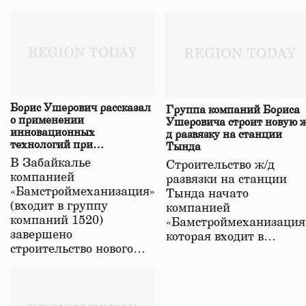
Борис Ушерович рассказал
Группа компаний Бориса
о применении
Ушеровича строит новую ж
инновационных
д развязку на станции
технологий при
Тында
строительстве нового моста
В Забайкалье
Строительство ж/д
в Забайкалье
компанией
развязки на станции
«Бамстроймеханизация»
Тында начато
(входит в группу
компанией
компаний 1520)
«Бамстроймеханизация
завершено
которая входит в…
строительство нового…