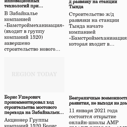
инновационных
д развязку на станции
технологий при
Тында
строительстве нового моста
В Забайкалье
Строительство ж/д
в Забайкалье
компанией
развязки на станции
«Бамстроймеханизация»
Тында начато
(входит в группу
компанией
компаний 1520)
«Бамстроймеханизация
завершено
которая входит в…
строительство нового…
Борис Ушерович
Безграничные возможност
прокомментировал ход
развития, не выходя из до
строительства мостового
11 января 2021 года
перехода на Забайкальской
состоится открытие
железной дороге
Акционер Группы
онлайн-школы АМР
компаний 1520 Борис