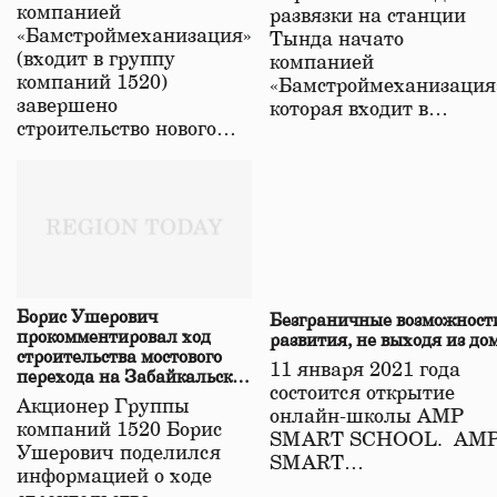
в Забайкалье
компанией
развязки на станции
«Бамстроймеханизация»
Тында начато
(входит в группу
компанией
компаний 1520)
«Бамстроймеханизация
завершено
которая входит в…
строительство нового…
Борис Ушерович
Безграничные возможност
прокомментировал ход
развития, не выходя из до
строительства мостового
11 января 2021 года
перехода на Забайкальской
состоится открытие
железной дороге
Акционер Группы
онлайн-школы АМР
компаний 1520 Борис
SMART SCHOOL. АМ
Ушерович поделился
SMART…
информацией о ходе