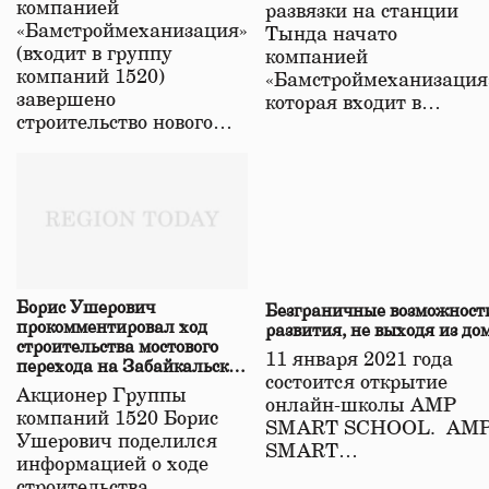
компанией
развязки на станции
«Бамстроймеханизация»
Тында начато
(входит в группу
компанией
компаний 1520)
«Бамстроймеханизация
завершено
которая входит в…
строительство нового…
Борис Ушерович
Безграничные возможност
прокомментировал ход
развития, не выходя из до
строительства мостового
11 января 2021 года
перехода на Забайкальской
состоится открытие
железной дороге
Акционер Группы
онлайн-школы АМР
компаний 1520 Борис
SMART SCHOOL. АМ
Ушерович поделился
SMART…
информацией о ходе
строительства