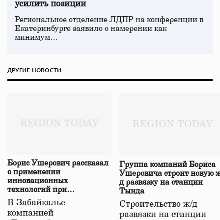
усилить позиции
Региональное отделение ЛДПР на конференции в
Екатеринбурге заявило о намерении как
минимум…
ДРУГИЕ НОВОСТИ
Борис Ушерович рассказал
Группа компаний Бориса
о применении
Ушеровича строит новую ж
инновационных
д развязку на станции
технологий при
Тында
строительстве нового моста
В Забайкалье
Строительство ж/д
в Забайкалье
компанией
развязки на станции