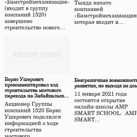
«Бамстроймеханизация»
Тында начато
(входит в группу
компанией
компаний 1520)
«Бамстроймеханизация
завершено
которая входит в…
строительство нового…
Борис Ушерович
Безграничные возможност
прокомментировал ход
развития, не выходя из до
строительства мостового
11 января 2021 года
перехода на Забайкальской
состоится открытие
железной дороге
Акционер Группы
онлайн-школы АМР
компаний 1520 Борис
SMART SCHOOL. АМ
Ушерович поделился
SMART…
информацией о ходе
строительства
мостового…