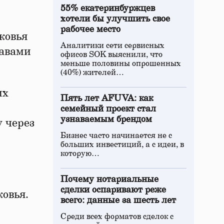
55% екатеринбуржцев
хотели бы улучшить свое
рабочее место
ковья
Аналитики сети сервисных
лавами
офисов SOK выяснили, что
меньше половины опрошенных
(40%) жителей…
их
Пять лет AFUVA: как
семейный проект стал
узнаваемым брендом
у через
Бизнес часто начинается не с
больших инвестиций, а с идеи, в
которую…
Почему нотариальные
сделки оспаривают реже
овья.
всего: данные за шесть лет
Среди всех форматов сделок с