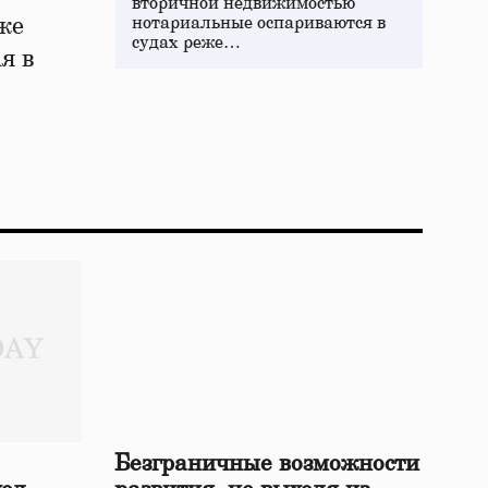
вторичной недвижимостью
же
нотариальные оспариваются в
судах реже…
я в
Безграничные возможности