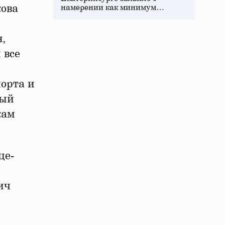
ова
намерении как минимум…
,
 все
порта и
ный
кам
це-
ич