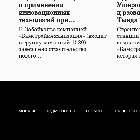
о применении
Ушеров
инновационных
д разв
технологий при
Тында
строительстве нового моста
В Забайкалье компанией
Строител
в Забайкалье
«Бамстроймеханизация» (входит
станции
в группу компаний 1520)
компани
завершено строительство
«Бамстр
нового…
которая
МОСКВА
ПОДМОСКОВЬЕ
LIFESTYLE
ОБЩЕСТВО