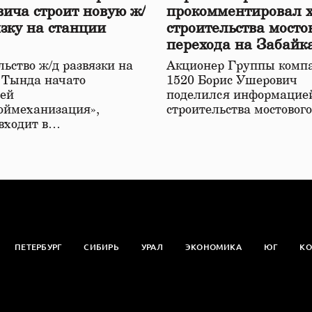
ича строит новую ж/
прокомментировал 
язку на станции
строительства мосто
перехода на Забайк
железной дороге
ьство ж/д развязки на
Акционер Группы комп
 Тында начато
1520 Борис Ушерович
ей
поделился информацией
оймеханизация»,
строительства мостовог
 входит в…
ПЕТЕРБУРГ
СИБИРЬ
УРАЛ
ЭКОНОМИКА
ЮГ
КО