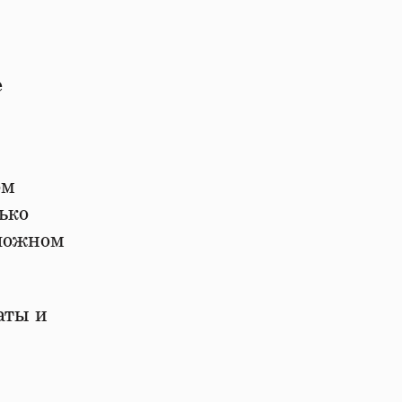
е
ом
ько
сложном
аты и