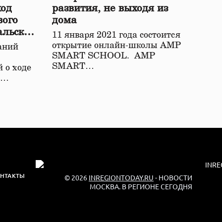
ход
развития, не выходя из
вого
дома
альской
11 января 2021 года состоится
открытие онлайн-школы АМР
аний
SMART SCHOOL. АМР
SMART…
 о ходе
о…
НТАКТЫ
© 2026
INREGIONTODAY.RU
- НОВОСТИ
МОСКВА. В РЕГИОНЕ СЕГОДНЯ