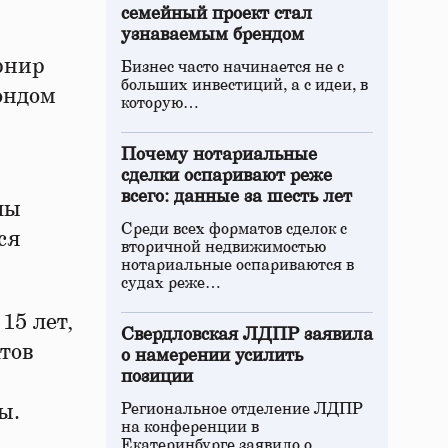
семейный проект стал
узнаваемым брендом
рнир
Бизнес часто начинается не с
больших инвестиций, а с идеи, в
ондом
которую…
Почему нотариальные
сделки оспаривают реже
всего: данные за шесть лет
лы
Среди всех форматов сделок с
ся
вторичной недвижимостью
нотариальные оспариваются в
судах реже…
15 лет,
Свердловская ЛДПР заявила
тов
о намерении усилить
позиции
ы.
Региональное отделение ЛДПР
на конференции в
Екатеринбурге заявило о