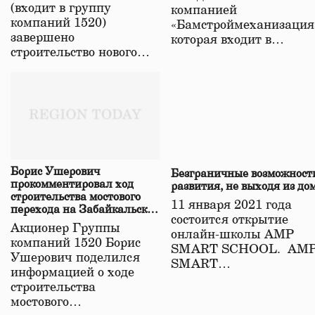
(входит в группу
компанией
компаний 1520)
«Бамстроймеханизация
завершено
которая входит в…
строительство нового…
Борис Ушерович
Безграничные возможност
прокомментировал ход
развития, не выходя из до
строительства мостового
11 января 2021 года
перехода на Забайкальской
состоится открытие
железной дороге
Акционер Группы
онлайн-школы АМР
компаний 1520 Борис
SMART SCHOOL. АМ
Ушерович поделился
SMART…
информацией о ходе
строительства
мостового…