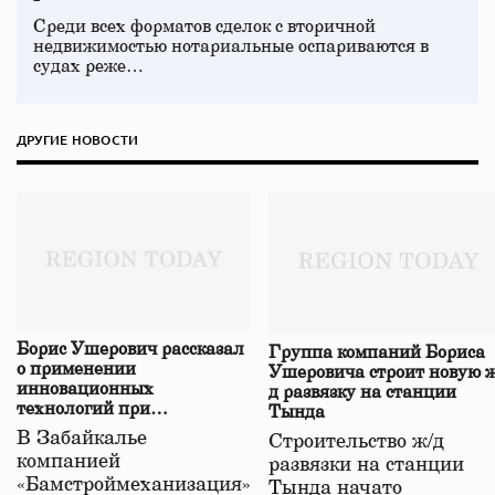
Среди всех форматов сделок с вторичной
недвижимостью нотариальные оспариваются в
судах реже…
ДРУГИЕ НОВОСТИ
Борис Ушерович рассказал
Группа компаний Бориса
о применении
Ушеровича строит новую ж
инновационных
д развязку на станции
технологий при
Тында
строительстве нового моста
В Забайкалье
Строительство ж/д
в Забайкалье
компанией
развязки на станции
«Бамстроймеханизация»
Тында начато