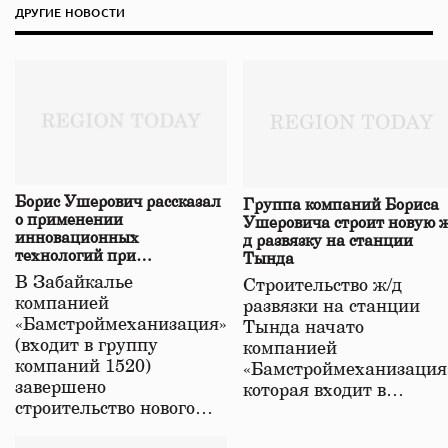
ДРУГИЕ НОВОСТИ
Борис Ушерович рассказал
Группа компаний Бориса
о применении
Ушеровича строит новую ж
инновационных
д развязку на станции
технологий при
Тында
строительстве нового моста
В Забайкалье
Строительство ж/д
в Забайкалье
компанией
развязки на станции
«Бамстроймеханизация»
Тында начато
(входит в группу
компанией
компаний 1520)
«Бамстроймеханизация
завершено
которая входит в…
строительство нового…