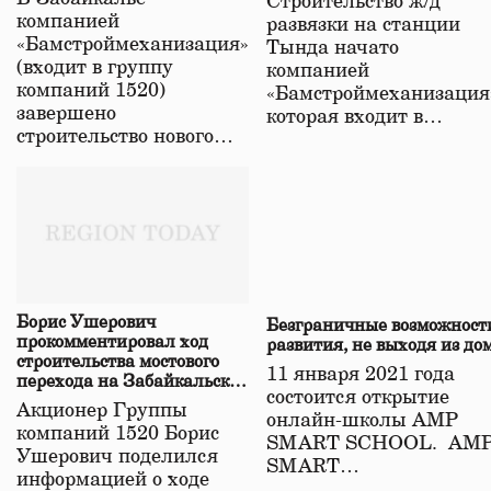
Строительство ж/д
в Забайкалье
компанией
развязки на станции
«Бамстроймеханизация»
Тында начато
(входит в группу
компанией
компаний 1520)
«Бамстроймеханизация
завершено
которая входит в…
строительство нового…
Борис Ушерович
Безграничные возможност
прокомментировал ход
развития, не выходя из до
строительства мостового
11 января 2021 года
перехода на Забайкальской
состоится открытие
железной дороге
Акционер Группы
онлайн-школы АМР
компаний 1520 Борис
SMART SCHOOL. АМ
Ушерович поделился
SMART…
информацией о ходе