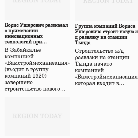
Борис Ушерович рассказал
Группа компаний Бориса
о применении
Ушеровича строит новую ж
инновационных
д развязку на станции
технологий при
Тында
строительстве нового моста
В Забайкалье
Строительство ж/д
в Забайкалье
компанией
развязки на станции
«Бамстроймеханизация»
Тында начато
(входит в группу
компанией
компаний 1520)
«Бамстроймеханизация
завершено
которая входит в…
строительство нового…