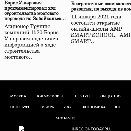
Борис Ушерович
Безграничные возможност
прокомментировал ход
развития, не выходя из до
строительства мостового
11 января 2021 года
перехода на Забайкальской
состоится открытие
железной дороге
Акционер Группы
онлайн-школы АМР
компаний 1520 Борис
SMART SCHOOL. АМ
Ушерович поделился
SMART…
информацией о ходе
строительства
мостового…
МОСКВА
ПОДМОСКОВЬЕ
LIFESTYLE
ОБЩЕСТВО
ПЕТЕРБУРГ
СИБИРЬ
УРАЛ
ЭКОНОМИКА
ЮГ
КОНТАКТЫ