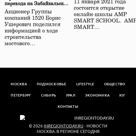
11 января 2021 года
перехода на Забайкальской
состоится открытие
железной дороге
Акционер Группы
онлайн-школы АМР
компаний 1520 Борис
SMART SCHOOL. АМ
Ушерович поделился
SMART…
информацией о ходе
строительства
мостового…
МОСКВА
ПОДМОСКОВЬЕ
LIFESTYLE
ОБЩЕСТВО
ПЕТЕРБУРГ
СИБИРЬ
УРАЛ
ЭКОНОМИКА
ЮГ
КОНТАКТЫ
© 2026
INREGIONTODAY.RU
- НОВОСТИ
МОСКВА. В РЕГИОНЕ СЕГОДНЯ