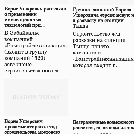
Борис Ушерович рассказал
Группа компаний Бориса
о применении
Ушеровича строит новую ж
инновационных
д развязку на станции
технологий при
Тында
строительстве нового моста
В Забайкалье
Строительство ж/д
в Забайкалье
компанией
развязки на станции
«Бамстроймеханизация»
Тында начато
(входит в группу
компанией
компаний 1520)
«Бамстроймеханизация
завершено
которая входит в…
строительство нового…
Борис Ушерович
Безграничные возможност
прокомментировал ход
развития, не выходя из до
строительства мостового