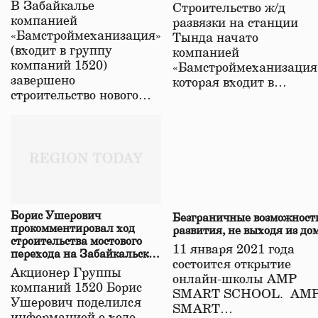
строительстве нового моста
В Забайкалье
Строительство ж/д
в Забайкалье
компанией
развязки на станции
«Бамстроймеханизация»
Тында начато
(входит в группу
компанией
компаний 1520)
«Бамстроймеханизация
завершено
которая входит в…
строительство нового…
Борис Ушерович
Безграничные возможност
прокомментировал ход
развития, не выходя из до
строительства мостового
11 января 2021 года
перехода на Забайкальской
состоится открытие
железной дороге
Акционер Группы
онлайн-школы АМР
компаний 1520 Борис
SMART SCHOOL. АМ
Ушерович поделился
SMART…