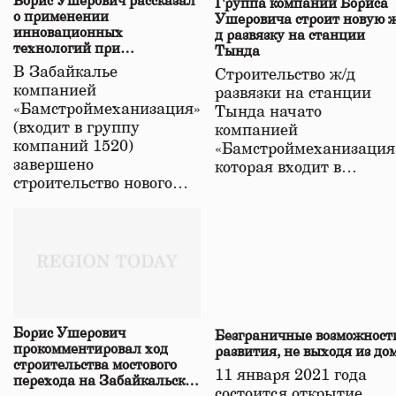
Борис Ушерович рассказал
Группа компаний Бориса
о применении
Ушеровича строит новую ж
инновационных
д развязку на станции
технологий при
Тында
строительстве нового моста
В Забайкалье
Строительство ж/д
в Забайкалье
компанией
развязки на станции
«Бамстроймеханизация»
Тында начато
(входит в группу
компанией
компаний 1520)
«Бамстроймеханизация
завершено
которая входит в…
строительство нового…
Борис Ушерович
Безграничные возможност
прокомментировал ход
развития, не выходя из до
строительства мостового
11 января 2021 года
перехода на Забайкальской
состоится открытие