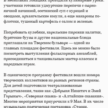
В нескольких локациях проходили кулинарные уроки:
участники готовили удмуртские перепечи с сырно-
яичной начинкой, осетинский суп с курицей и
овощами, архангельские козули, а еще макароны по-
флотски, тушеный картофель с салом и зеленью.
Попробовать кулебяки, карельские пирожки калитки,
бурятские буузы и другие национальные блюда
приглашали на Тверском бульваре — одной из
главных площадок фестиваля. Здесь же можно было
посмотреть выступления фольклорных ансамблей,
присоединиться к танцевальным мастер-классам и
народным играм.
В сценическую программу фестиваля вошли номера
творческих коллективов из разных регионов страны.
Для детей подготовили театрализованные
представления, такие как «Добрыня Никитич и Змей
Горыныч», «Северная сказка» и «Алтайские сказания».
Многие мероприятия приурочили к 9 Мая. В их числе
музыкально-поэтическая постановка «Строки,