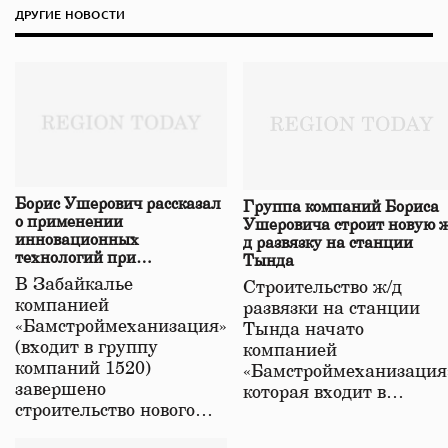
ДРУГИЕ НОВОСТИ
Борис Ушерович рассказал
Группа компаний Бориса
о применении
Ушеровича строит новую ж
инновационных
д развязку на станции
технологий при
Тында
строительстве нового моста
В Забайкалье
Строительство ж/д
в Забайкалье
компанией
развязки на станции
«Бамстроймеханизация»
Тында начато
(входит в группу
компанией
компаний 1520)
«Бамстроймеханизация
завершено
которая входит в…
строительство нового…