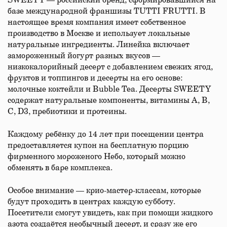
SWEETY — российский бренд, сформировавшийся на
базе международной франшизы TUTTI FRUTTI. В
настоящее время компания имеет собственное
производство в Москве и использует локальные
натуральные ингредиенты. Линейка включает
замороженный йогурт разных вкусов —
низкокалорийный десерт с добавлением свежих ягод,
фруктов и топпингов и десерты на его основе:
молочные коктейли и Bubble Tea. Десерты SWEETY
содержат натуральные компоненты, витамины A, B,
C, D3, пребиотики и протеины.
Каждому ребёнку до 14 лет при посещении центра
предоставляется купон на бесплатную порцию
фирменного мороженого Небо, который можно
обменять в баре комплекса.
Особое внимание — крио-мастер-классам, которые
будут проходить в центрах каждую субботу.
Посетители смогут увидеть, как при помощи жидкого
азота создаётся необычный десерт, и сразу же его