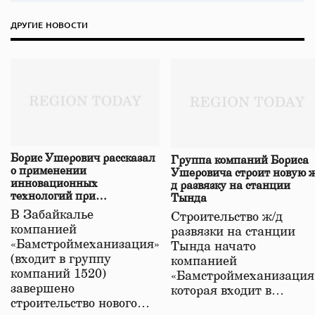
ДРУГИЕ НОВОСТИ
Борис Ушерович рассказал
Группа компаний Бориса
о применении
Ушеровича строит новую ж
инновационных
д развязку на станции
технологий при
Тында
строительстве нового моста
В Забайкалье
Строительство ж/д
в Забайкалье
компанией
развязки на станции
«Бамстроймеханизация»
Тында начато
(входит в группу
компанией
компаний 1520)
«Бамстроймеханизация
завершено
которая входит в…
строительство нового…