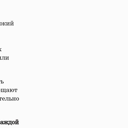
рокий
х
или
ть
сещают
ательно
каждой