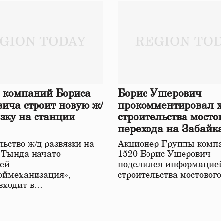
 компаний Бориса
Борис Ушерович
ича строит новую ж/
прокомментировал 
язку на станции
строительства мосто
перехода на Забайк
железной дороге
ьство ж/д развязки на
Акционер Группы комп
 Тында начато
1520 Борис Ушерович
ей
поделился информацией
оймеханизация»,
строительства мостовог
 входит в…