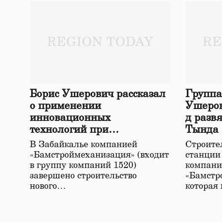
Борис Ушерович рассказал
Группа
о применении
Ушеров
инновационных
д разв
технологий при
Тында
строительстве нового моста
В Забайкалье компанией
Строител
в Забайкалье
«Бамстроймеханизация» (входит
станции
в группу компаний 1520)
компани
завершено строительство
«Бамстр
нового…
которая