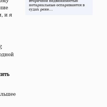
тому
вторичной недвижимостью
нотариальные оспариваются в
ние
судах реже…
, и я
E
одной
нить
ольшее