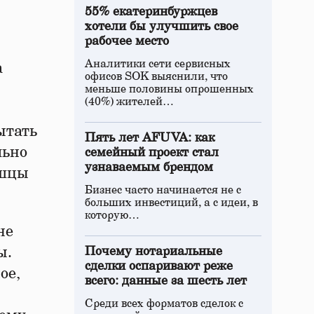
55% екатеринбуржцев
хотели бы улучшить свое
рабочее место
Аналитики сети сервисных
а
офисов SOK выяснили, что
меньше половины опрошенных
(40%) жителей…
ытать
Пять лет AFUVA: как
льно
семейный проект стал
узнаваемым брендом
ышцы
Бизнес часто начинается не с
больших инвестиций, а с идеи, в
которую…
не
ы.
Почему нотариальные
сделки оспаривают реже
ое,
всего: данные за шесть лет
Среди всех форматов сделок с