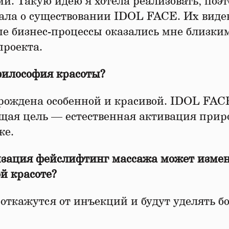
. Такую идею я хотела реализовать, поэ
нала о существовании IDOL FACE. Их виде
ые бизнес-процессы оказались мне близким
проекта.
философия красоты?
рождена особенной и красивой. IDOL FAC
щая цель — естественная активация прир
же.
изация фейслифтинг массажа может изме
й красоте?
откажутся от инъекций и будут уделять б