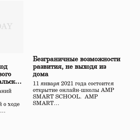
Безграничные возможности
ход
развития, не выходя из
вого
дома
альской
11 января 2021 года состоится
открытие онлайн-школы АМР
аний
SMART SCHOOL. АМР
SMART…
 о ходе
о…