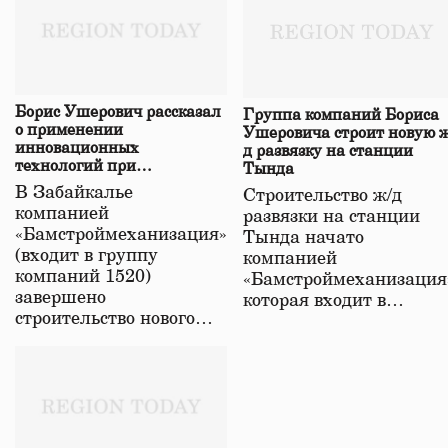
Борис Ушерович рассказал
Группа компаний Бориса
о применении
Ушеровича строит новую ж
инновационных
д развязку на станции
технологий при
Тында
строительстве нового моста
В Забайкалье
Строительство ж/д
в Забайкалье
компанией
развязки на станции
«Бамстроймеханизация»
Тында начато
(входит в группу
компанией
компаний 1520)
«Бамстроймеханизация
завершено
которая входит в…
строительство нового…