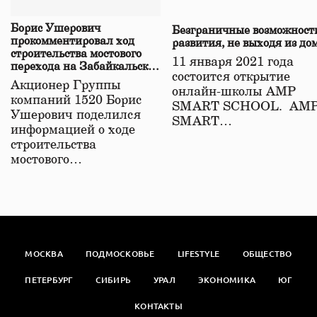
Борис Ушерович
Безграничные возможност
прокомментировал ход
развития, не выходя из до
строительства мостового
11 января 2021 года
перехода на Забайкальской
состоится открытие
железной дороге
Акционер Группы
онлайн-школы АМР
компаний 1520 Борис
SMART SCHOOL. АМ
Ушерович поделился
SMART…
информацией о ходе
строительства
мостового…
МОСКВА
ПОДМОСКОВЬЕ
LIFESTYLE
ОБЩЕСТВО
ПЕТЕРБУРГ
СИБИРЬ
УРАЛ
ЭКОНОМИКА
ЮГ
КОНТАКТЫ