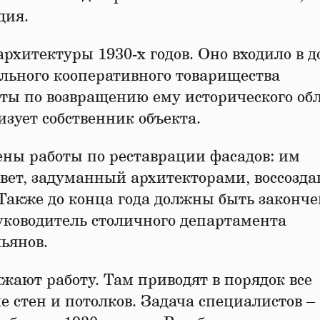
дия.
архитектуры 1930-х годов. Оно входило в д
льного кооперативного товарищества
оты по возвращению ему исторического об
изует собственник объекта.
ены работы по реставрации фасадов: им
ет, задуманный архитекторами, воссозда
 Также до конца года должны быть законч
руководитель столичного департамента
ьянов.
жают работу. Там приводят в порядок все
 стен и потолков. Задача специалистов –