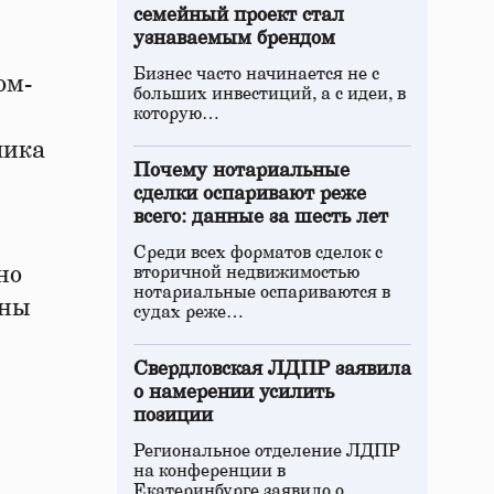
семейный проект стал
узнаваемым брендом
Бизнес часто начинается не с
ом-
больших инвестиций, а с идеи, в
которую…
лика
Почему нотариальные
сделки оспаривают реже
всего: данные за шесть лет
Среди всех форматов сделок с
но
вторичной недвижимостью
нотариальные оспариваются в
ены
судах реже…
Свердловская ЛДПР заявила
о намерении усилить
позиции
Региональное отделение ЛДПР
на конференции в
Екатеринбурге заявило о