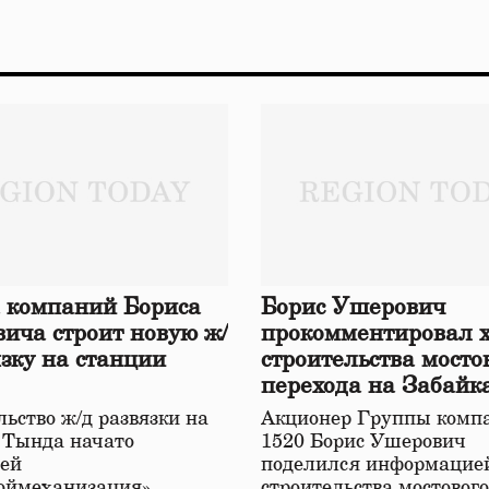
 компаний Бориса
Борис Ушерович
ича строит новую ж/
прокомментировал 
язку на станции
строительства мосто
перехода на Забайк
железной дороге
ьство ж/д развязки на
Акционер Группы комп
 Тында начато
1520 Борис Ушерович
ей
поделился информацией
оймеханизация»,
строительства мостовог