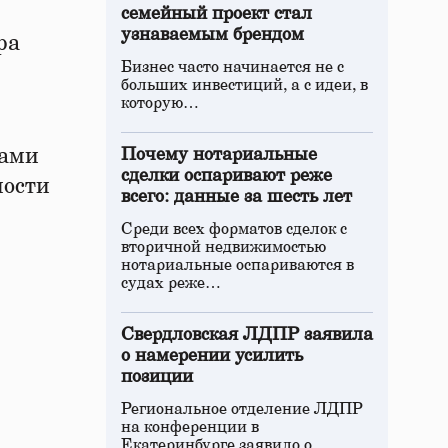
семейный проект стал
узнаваемым брендом
ра
Бизнес часто начинается не с
больших инвестиций, а с идеи, в
которую…
цами
Почему нотариальные
сделки оспаривают реже
ности
всего: данные за шесть лет
Среди всех форматов сделок с
вторичной недвижимостью
нотариальные оспариваются в
судах реже…
Свердловская ЛДПР заявила
о намерении усилить
позиции
Региональное отделение ЛДПР
на конференции в
Екатеринбурге заявило о