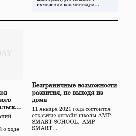
намерении как минимум…
Безграничные возможности
ход
развития, не выходя из
вого
дома
альской
11 января 2021 года состоится
открытие онлайн-школы АМР
аний
SMART SCHOOL. АМР
SMART…
 о ходе
о…