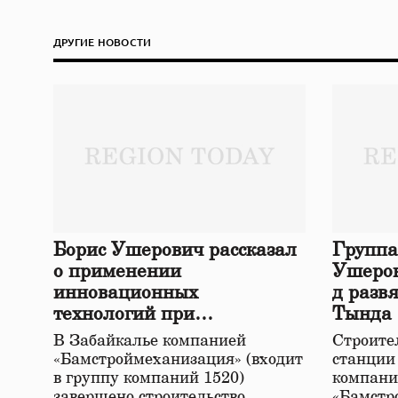
ДРУГИЕ НОВОСТИ
Борис Ушерович рассказал
Группа
о применении
Ушеров
инновационных
д разв
технологий при
Тында
строительстве нового моста
В Забайкалье компанией
Строител
в Забайкалье
«Бамстроймеханизация» (входит
станции
в группу компаний 1520)
компани
завершено строительство
«Бамстр