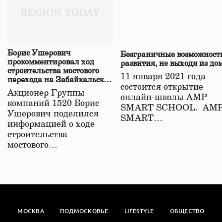
Борис Ушерович
Безграничные возможност
прокомментировал ход
развития, не выходя из до
строительства мостового
11 января 2021 года
перехода на Забайкальской
состоится открытие
железной дороге
Акционер Группы
онлайн-школы АМР
компаний 1520 Борис
SMART SCHOOL. АМ
Ушерович поделился
SMART…
информацией о ходе
строительства
мостового…
МОСКВА
ПОДМОСКОВЬЕ
LIFESTYLE
ОБЩЕСТВО