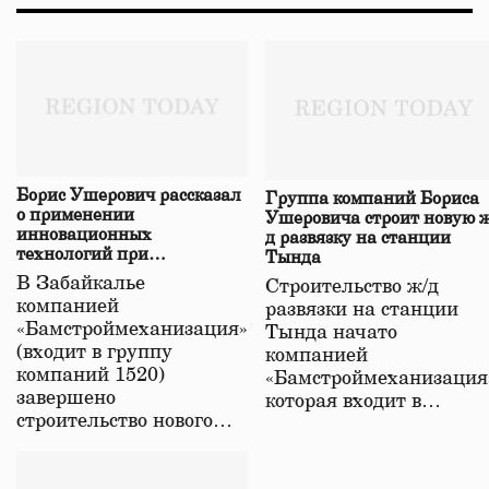
Борис Ушерович рассказал
Группа компаний Бориса
о применении
Ушеровича строит новую ж
инновационных
д развязку на станции
технологий при
Тында
строительстве нового моста
В Забайкалье
Строительство ж/д
в Забайкалье
компанией
развязки на станции
«Бамстроймеханизация»
Тында начато
(входит в группу
компанией
компаний 1520)
«Бамстроймеханизация
завершено
которая входит в…
строительство нового…