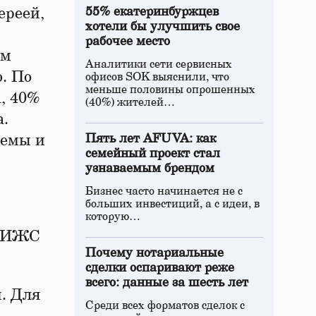
ереей,
55% екатеринбуржцев
хотели бы улучшить свое
рабочее место
ым
Аналитики сети сервисных
. По
офисов SOK выяснили, что
меньше половины опрошенных
, 40%
(40%) жителей…
а.
лемы и
Пять лет AFUVA: как
семейный проект стал
узнаваемым брендом
Бизнес часто начинается не с
больших инвестиций, а с идеи, в
которую…
е ИЖС
Почему нотариальные
сделки оспаривают реже
всего: данные за шесть лет
. Для
Среди всех форматов сделок с