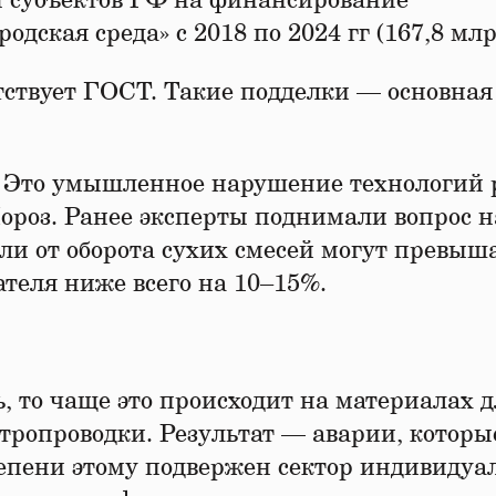
ы субъектов РФ на финансирование
дская среда» с 2018 по 2024 гг (167,8 млр
тствует ГОСТ. Такие подделки — основная
к. Это умышленное нарушение технологий 
роз. Ранее эксперты поднимали вопрос н
ли от оборота сухих смесей могут превыш
ателя ниже всего на 10–15%.
, то чаще это происходит на материалах 
ктропроводки. Результат — аварии, которы
тепени этому подвержен сектор индивидуа