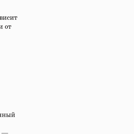
висит
и от
енный
, —