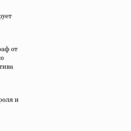
рует
аф от
ко
тива
роля и