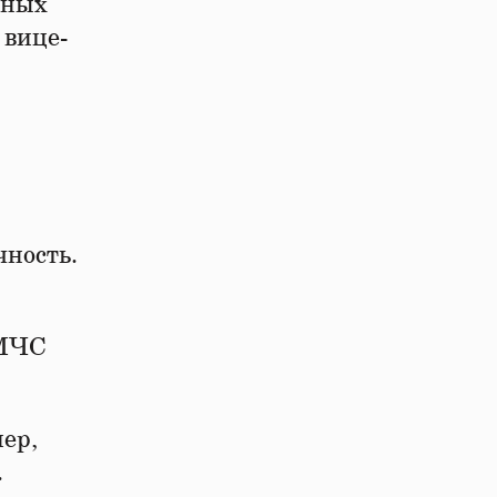
нных
 вице-
чность.
 МЧС
ер,
.