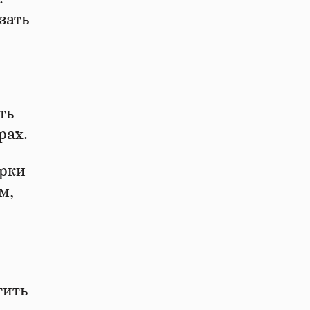
зать
ть
рах.
ерки
м,
тить