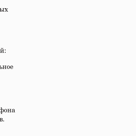
ных
ий:
ьное
ефона
в.
.