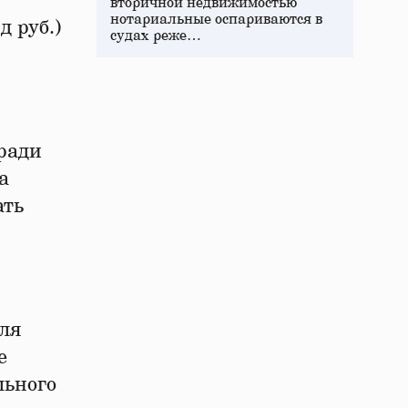
вторичной недвижимостью
нотариальные оспариваются в
д руб.)
судах реже…
ради
а
ать
для
е
льного