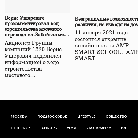
Борис Ушерович
Безграничные возможност
прокомментировал ход
развития, не выходя из до
строительства мостового
11 января 2021 года
перехода на Забайкальской
состоится открытие
железной дороге
Акционер Группы
онлайн-школы АМР
компаний 1520 Борис
SMART SCHOOL. АМ
Ушерович поделился
SMART…
информацией о ходе
строительства
мостового…
МОСКВА
ПОДМОСКОВЬЕ
LIFESTYLE
ОБЩЕСТВО
ПЕТЕРБУРГ
СИБИРЬ
УРАЛ
ЭКОНОМИКА
ЮГ