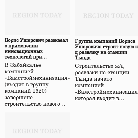
Борис Ушерович рассказал
Группа компаний Бориса
о применении
Ушеровича строит новую ж
инновационных
д развязку на станции
технологий при
Тында
строительстве нового моста
В Забайкалье
Строительство ж/д
в Забайкалье
компанией
развязки на станции
«Бамстроймеханизация»
Тында начато
(входит в группу
компанией
компаний 1520)
«Бамстроймеханизация
завершено
которая входит в…
строительство нового…